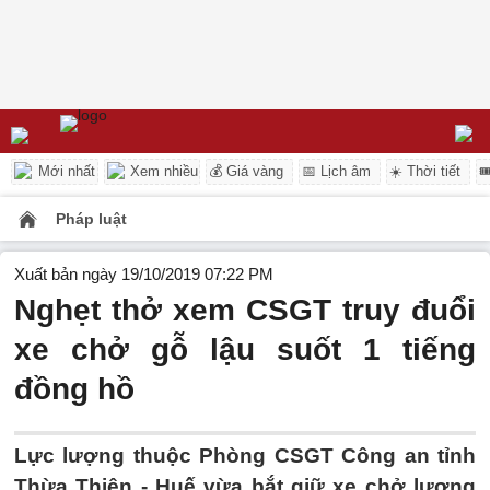
Mới nhất
Xem nhiều
💰 Giá vàng
📅 Lịch âm
☀️ Thời tiết

Pháp luật
Xuất bản ngày 19/10/2019 07:22 PM
Nghẹt thở xem CSGT truy đuổi
xe chở gỗ lậu suốt 1 tiếng
đồng hồ
Lực lượng thuộc Phòng CSGT Công an tỉnh
Thừa Thiên - Huế vừa bắt giữ xe chở lượng