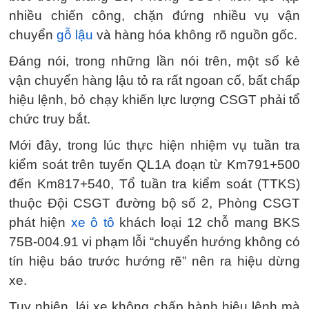
nhiều chiến công, chặn đứng nhiều vụ vận
chuyển
gỗ lậu
và hàng hóa không rõ nguồn gốc.
Đáng nói, trong những lần nói trên, một số kẻ
vận chuyển hàng lậu tỏ ra rất ngoan cố, bất chấp
hiệu lệnh, bỏ chạy khiến lực lượng CSGT phải tổ
chức truy bắt.
Mới đây, trong lúc thực hiện nhiệm vụ tuần tra
kiểm soát trên tuyến QL1A đoạn từ Km791+500
đến Km817+540, Tổ tuần tra kiểm soát (TTKS)
thuộc Đội CSGT đường bộ số 2, Phòng CSGT
phát hiện
xe ô tô
khách loại 12 chỗ mang BKS
75B-004.91 vi phạm lỗi “chuyển hướng không có
tín hiệu báo trước hướng rẽ” nên ra hiệu dừng
xe.
Tuy nhiên, lái xe không chấp hành hiệu lệnh mà