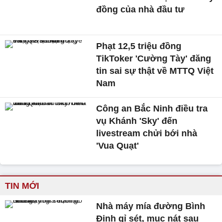
đồng của nhà đầu tư
Phạt 12,5 triệu đồng
TikToker 'Cường Tày' đăng
tin sai sự thật về MTTQ Việt
Nam
Công an Bắc Ninh điều tra
vụ Khánh 'Sky' đến
livestream chửi bới nhà
'Vua Quạt'
TIN MỚI
Nhà máy mía đường Bình
Định gỉ sét, mục nát sau