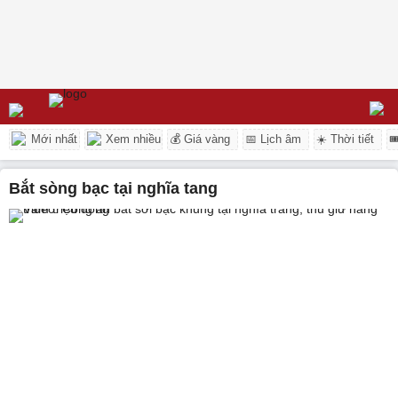
Mới nhất
Xem nhiều
💰 Giá vàng
📅 Lịch âm
☀️ Thời tiết

bắt sòng bạc tại nghĩa tang