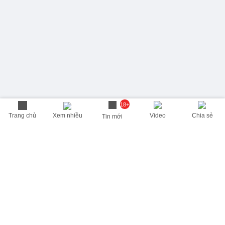
18+
Trang chủ
Xem nhiều
Video
Chia sẻ
Tin mới