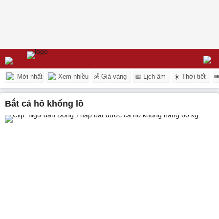
Mới nhất
Xem nhiều
💰 Giá vàng
📅 Lịch âm
☀️ Thời tiết

bắt cá hô khổng lồ