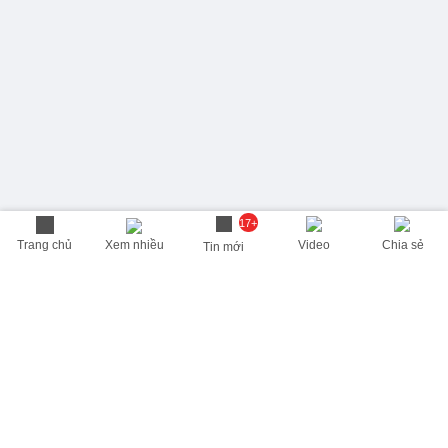
17+
Trang chủ
Xem nhiều
Video
Chia sẻ
Tin mới