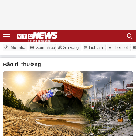
Mới nhất
Xem nhiều
💰 Giá vàng
📅 Lịch âm
☀️ Thời tiết

bão dị thường