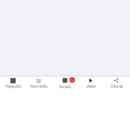
3+
Trang chủ
Xem nhiều
Video
Chia sẻ
Tin mới