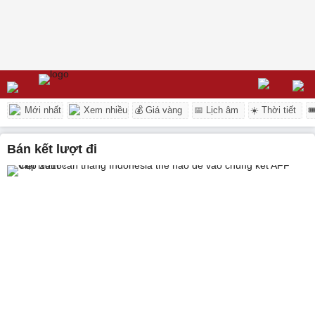
Mới nhất
Xem nhiều
💰 Giá vàng
📅 Lịch âm
☀️ Thời tiết

bán kết lượt đi