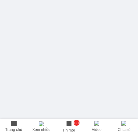
12+
Trang chủ
Xem nhiều
Video
Chia sẻ
Tin mới