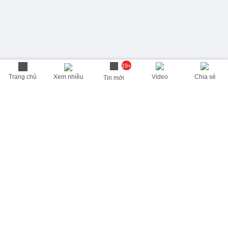
19+
Trang chủ
Xem nhiều
Video
Chia sẻ
Tin mới
THÔNG TIN HỮU ÍCH