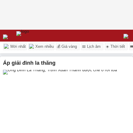
Mới nhất
Xem nhiều
💰 Giá vàng
📅 Lịch âm
☀️ Thời tiết

Áp giải đinh la thăng