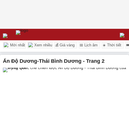
Mới nhất
Xem nhiều
💰 Giá vàng
📅 Lịch âm
☀️ Thời tiết

Ấn Độ Dương-Thái Bình Dương - Trang 2