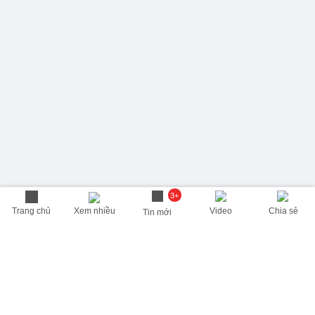
3+
Trang chủ
Xem nhiều
Video
Chia sẻ
Tin mới