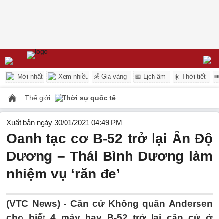
Mới nhất
Xem nhiều
💰 Giá vàng
📅 Lịch âm
☀️ Thời tiết

Thế giới
Thời sự quốc tế
Xuất bản ngày 30/01/2021 04:49 PM
Oanh tạc cơ B-52 trở lại Ấn Độ
Dương – Thái Bình Dương làm
nhiệm vụ ‘răn đe’
(VTC News) -
Căn cứ Không quân Andersen
cho biết 4 máy bay B-52 trở lại căn cứ ở