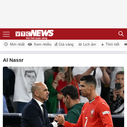
Mới nhất
Xem nhiều
💰 Giá vàng
📅 Lịch âm
☀️ Thời tiết

Al Nassr