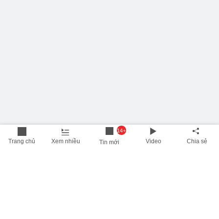
14+
Trang chủ
Xem nhiều
Video
Chia sẻ
Tin mới