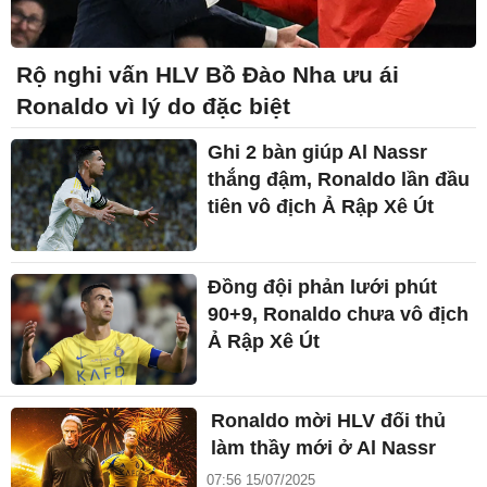
Rộ nghi vấn HLV Bồ Đào Nha ưu ái
Ronaldo vì lý do đặc biệt
Ghi 2 bàn giúp Al Nassr
thắng đậm, Ronaldo lần đầu
tiên vô địch Ả Rập Xê Út
Đồng đội phản lưới phút
90+9, Ronaldo chưa vô địch
Ả Rập Xê Út
Ronaldo mời HLV đối thủ
làm thầy mới ở Al Nassr
07:56 15/07/2025