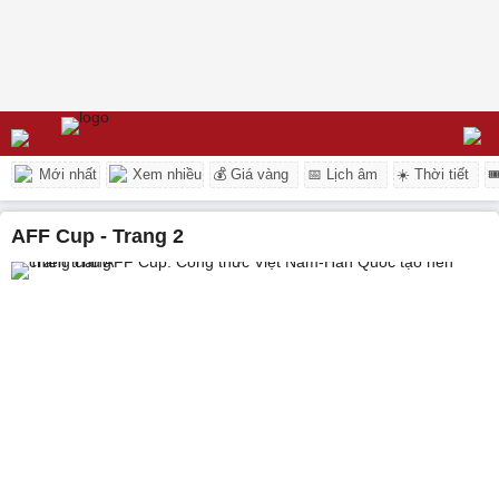
Mới nhất
Xem nhiều
💰 Giá vàng
📅 Lịch âm
☀️ Thời tiết

AFF Cup - Trang 2