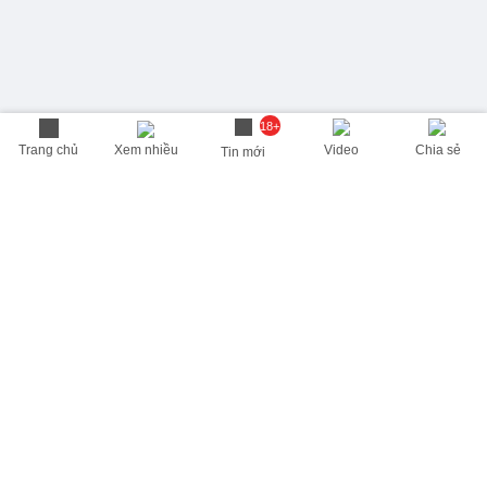
18+
Trang chủ
Xem nhiều
Video
Chia sẻ
Tin mới
THÔNG TIN HỮU ÍCH