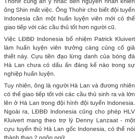
Thohir cũng ẩn ý nhắc đến nguyên nhân khiến
ông Shin mất việc. Ông Thohir cho biết đội tuyển
Indonesia cần một huấn luyện viên mới có thể
giao tiếp với các cầu thủ tốt hơn người cũ.
Việc LĐBĐ Indonesia bổ nhiệm Patrick Kluivert
làm huấn luyện viên trưởng càng củng cố giả
thiết này. Cựu tiền đạo lừng danh của bóng đá
Hà Lan chưa có dấu ấn đáng kể nào trong sự
nghiệp huấn luyện.
Tuy nhiên, ông là người Hà Lan và đương nhiên
có thể giao tiếp tốt với các cầu thủ sinh ra và lớn
lên ở Hà Lan trong đội hình đội tuyển Indonesia.
Ngoài ra, LĐBĐ Indonesia cũng cho phép HLV
Kluivert mang theo trợ lý Denny Lanzaat - một
cựu tuyển thủ Hà Lan gốc Indonesia, có thể nói
thành thạo 2 ngôn ngữ.