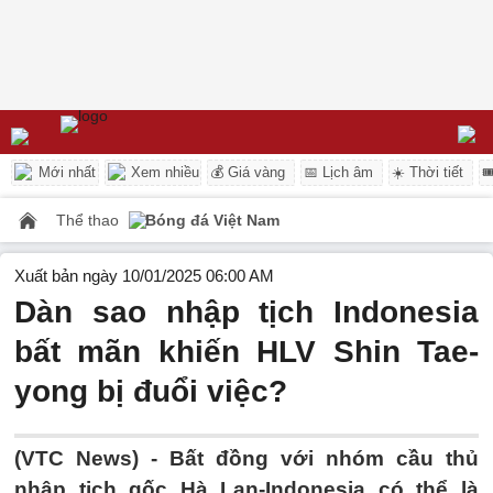
Mới nhất
Xem nhiều
💰 Giá vàng
📅 Lịch âm
☀️ Thời tiết

Thể thao
Bóng đá Việt Nam
Xuất bản ngày 10/01/2025 06:00 AM
Dàn sao nhập tịch Indonesia
bất mãn khiến HLV Shin Tae-
yong bị đuổi việc?
(VTC News) -
Bất đồng với nhóm cầu thủ
nhập tịch gốc Hà Lan-Indonesia có thể là