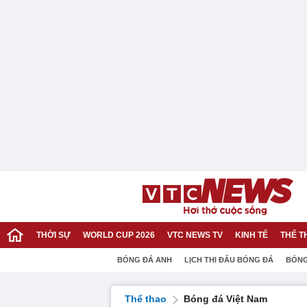
THỜI SỰ
WORLD CUP 2026
VTC NEWS TV
KINH TẾ
THỂ T
BÓNG ĐÁ ANH
LỊCH THI ĐẤU BÓNG ĐÁ
BÓNG
Thể thao
Bóng đá Việt Nam