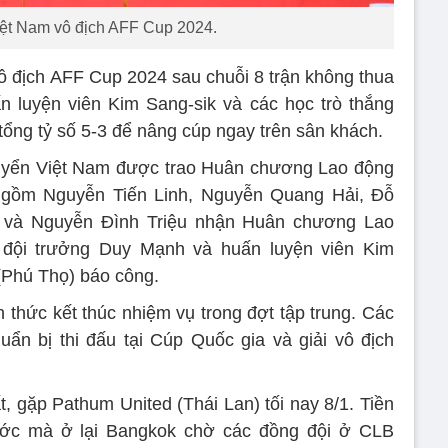
iệt Nam vô địch AFF Cup 2024.
ô địch AFF Cup 2024 sau chuỗi 8 trận không thua
ấn luyện viên Kim Sang-sik và các học trò thắng
 tổng tỷ số 5-3 để nâng cúp ngay trên sân khách.
 tuyển Việt Nam được trao Huân chương Lao động
ủ gồm Nguyễn Tiến Linh, Nguyễn Quang Hải, Đỗ
và Nguyễn Đình Triệu nhận Huân chương Lao
 đội trưởng Duy Mạnh và huấn luyện viên Kim
(Phú Thọ) báo công.
 thức kết thúc nhiệm vụ trong đợt tập trung. Các
uẩn bị thi đấu tại Cúp Quốc gia và giải vô địch
 gặp Pathum United (Thái Lan) tối nay 8/1. Tiền
ớc mà ở lại Bangkok chờ các đồng đội ở CLB