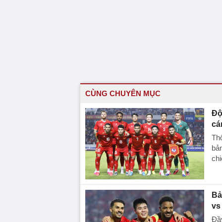
CÙNG CHUYÊN MỤC
Độ
cá
Thô
bản
chi
Bả
vs
Đầ