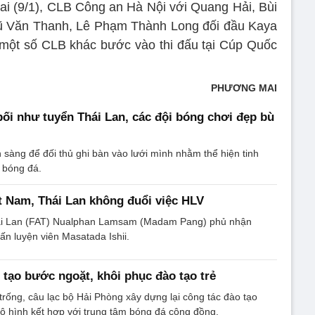
i (9/1), CLB Công an Hà Nội với Quang Hải, Bùi
Vũ Văn Thanh, Lê Phạm Thành Long đối đầu Kaya
đó, một số CLB khác bước vào thi đấu tại Cúp Quốc
PHƯƠNG MAI
bối như tuyển Thái Lan, các đội bóng chơi đẹp bù
 sàng để đối thủ ghi bàn vào lưới mình nhằm thể hiện tinh
g bóng đá.
t Nam, Thái Lan không đuổi việc HLV
ái Lan (FAT) Nualphan Lamsam (Madam Pang) phủ nhận
uấn luyện viên Masatada Ishii.
tạo bước ngoặt, khôi phục đào tạo trẻ
rống, câu lạc bộ Hải Phòng xây dựng lại công tác đào tạo
ô hình kết hợp với trung tâm bóng đá cộng đồng.