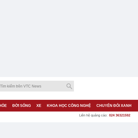
HỎE
ĐỜI SỐNG
XE
KHOA HỌC CÔNG NGHỆ
CHUYỂN ĐỔI XANH
Liên hệ quảng cáo:
024 36321592