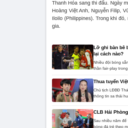
Thanh Hóa sang thi đấu. Ngày ma
Hoàng Việt Anh, Nguyễn Filip, 
Iloilo (Philippines). Trong khi 
gia.
Lỡ ghi bàn bê 
lại cách nào?
Nhiều đội bóng sẵn
thần fair-play tron
Thua tuyển Việ
Chủ tịch LĐBĐ Th
thông tin sa thải h
CLB Hải Phòng 
Sau nhiều năm để t
bóng đá trẻ theo m