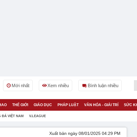
Mới nhất
Xem nhiều
Bình luận nhiều
HAO
THẾ GIỚI
GIÁO DỤC
PHÁP LUẬT
VĂN HÓA - GIẢI TRÍ
SỨC K
 ĐÁ VIỆT NAM
V.LEAGUE
Xuất bản ngày 08/01/2025 04:29 PM