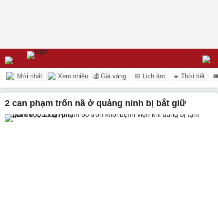
Mới nhất
Xem nhiều
💰 Giá vàng
📅 Lịch âm
☀️ Thời tiết

2 can phạm trốn nã ở quảng ninh bị bắt giữ