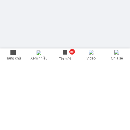
18+
Trang chủ
Xem nhiều
Video
Chia sẻ
Tin mới