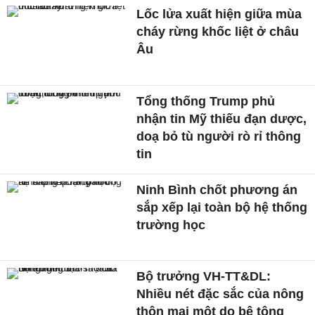
Lốc lửa xuất hiện giữa mùa
cháy rừng khốc liệt ở châu
Âu
Tổng thống Trump phủ
nhận tin Mỹ thiếu đạn dược,
doạ bỏ tù người rò rỉ thông
tin
Ninh Bình chốt phương án
sắp xếp lại toàn bộ hệ thống
trường học
Bộ trưởng VH-TT&DL:
Nhiều nét đặc sắc của nông
thôn mai một do bê tông