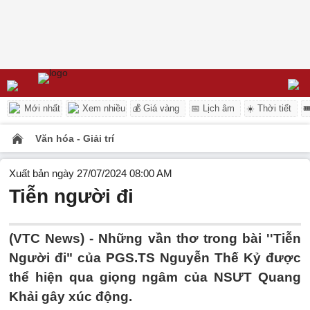
Mới nhất
Xem nhiều
💰 Giá vàng
📅 Lịch âm
☀️ Thời tiết

Văn hóa - Giải trí
Xuất bản ngày 27/07/2024 08:00 AM
Tiễn người đi
(VTC News) -
Những vần thơ trong bài ''Tiễn
Người đi" của PGS.TS Nguyễn Thế Kỷ được
thể hiện qua giọng ngâm của NSƯT Quang
Khải gây xúc động.