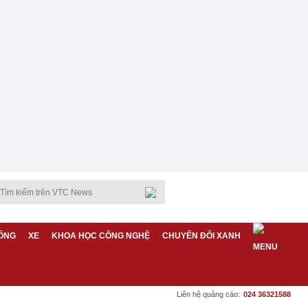
ỐNG
XE
KHOA HỌC CÔNG NGHỆ
CHUYỂN ĐỔI XANH
Liên hệ quảng cáo:
024 36321588