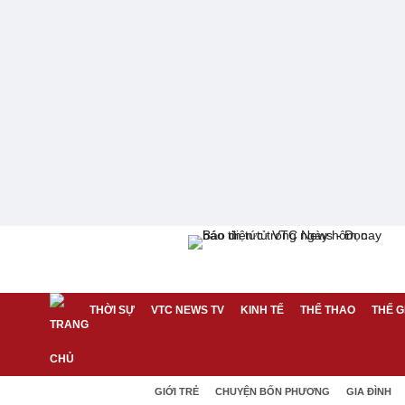
THỜI SỰ
VTC NEWS TV
KINH TẾ
THỂ THAO
THẾ G
GIỚI TRẺ
CHUYỆN BỐN PHƯƠNG
GIA ĐÌNH