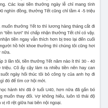
ng. Các loại tiền thưởng ngày lễ chỉ mang tính
00 nghìn đồng, thưởng Tết cũng chỉ tầm 4 -5 triệu
, muốn thưởng Tết to thì lương hàng tháng cắt đi
 “tiền tươi” thì chấp nhận thưởng Tết chỉ có vậy.
hận tiền ngay vẫn thích hơn bị treo lại đến cuối
 người hồ hởi khoe thưởng thì chúng tôi cũng hơi
ợ nữa.
 3 lần tôi, tiền thưởng Tết năm nào ít thì 30 - 40
0 triệu. Cô ấy cậy làm ra nhiều tiền nên hay can
suốt ngày hối thúc tôi bỏ công ty của anh họ đi
gì đó để tìm cơ hội mới.
 học hành khi đã ở tuổi U40, hơn nữa đã gắn bó
 muốn thay đổi. Vợ không hiểu, luôn tỏ thái độ
vị rõ rệt giữa hai bên nội ngoại.