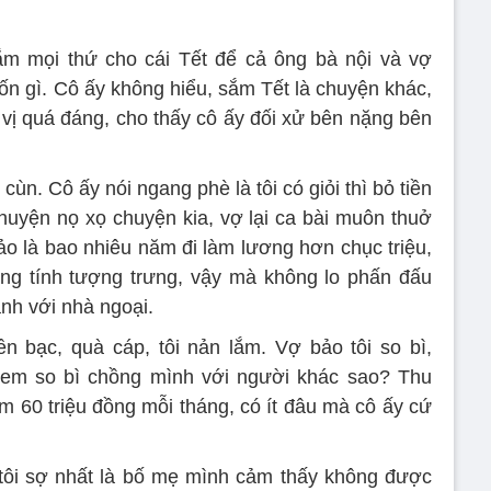
m mọi thứ cho cái Tết để cả ông bà nội và vợ
ốn gì. Cô ấy không hiểu, sắm Tết là chuyện khác,
 vị quá đáng, cho thấy cô ấy đối xử bên nặng bên
 cùn. Cô ấy nói ngang phè là tôi có giỏi thì bỏ tiền
uyện nọ xọ chuyện kia, vợ lại ca bài muôn thuở
bảo là bao nhiêu năm đi làm lương hơn chục triệu,
ng tính tượng trưng, vậy mà không lo phấn đấu
nạnh với nhà ngoại.
n bạc, quà cáp, tôi nản lắm. Vợ bảo tôi so bì,
em so bì chồng mình với người khác sao? Thu
m 60 triệu đồng mỗi tháng, có ít đâu mà cô ấy cứ
 tôi sợ nhất là bố mẹ mình cảm thấy không được