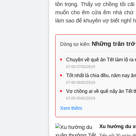
tôn trọng. Thấy vợ chồng tôi cã
muốn cho êm cửa êm nhà chứ tr
làm sao để khuyên vợ biết nghĩ 
Những trăn trở
Dòng sự kiện:
Chuyện về quê ăn Tết làm lộ ra
07:00 07/02/2024
Tốt nhất là chia đều, năm nay ă
07:00 06/02/2024
Vợ chồng ai về quê nấy ăn Tết th
07:00 05/02/2024
Xem thêm
Xu hướng du x
Tiếp nối 30 ngày đ