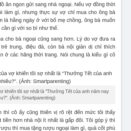
a đồ ăn ngon gửi sang nhà ngoại. Nếu vợ đồng thời
ói làm gì, nhưng thực sự vợ chỉ mua cho ông bà
luận là hằng ngày ở với bố mẹ chồng, ông bà muốn
i cần gì với so bì như thế.
a cho bà ngoại cũng sang hơn. Lý do vợ đưa ra
trẻ trung, điệu đà, còn bà nội giản dị chỉ thích
ở các hãng thời trang. Nói chung là kiểu gì cô
vợ khiến tôi sợ nhất là “Thưởng Tết của anh năm nay
u?”. (Ảnh: Smartparenting)
thì cô ấy cũng thiên vị rõ rệt đến mức tôi thấy
iền hơn nhà nội ít nhất là gấp đôi. Tôi góp ý thì
rượu thì mua tặng rượu ngoại làm gì, quà cốt phù