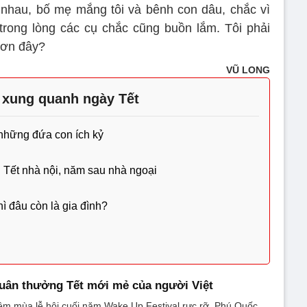
i nhau, bố mẹ mắng tôi và bênh con dâu, chắc vì
ong lòng các cụ chắc cũng buồn lắm. Tôi phải
hơn đây?
VŨ LONG
 xung quanh ngày Tết
 những đứa con ích kỷ
n Tết nhà nội, năm sau nhà ngoại
ì đâu còn là gia đình?
uân thưởng Tết mới mẻ của người Việt
êm mùa lễ hội cuối năm Wake Up Festival rực rỡ, Phú Quốc