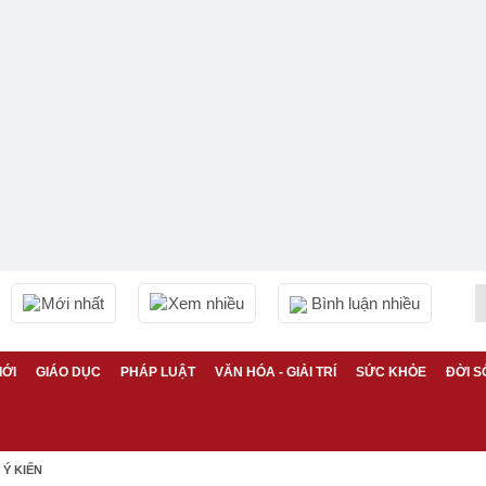
Mới nhất
Xem nhiều
Bình luận nhiều
IỚI
GIÁO DỤC
PHÁP LUẬT
VĂN HÓA - GIẢI TRÍ
SỨC KHỎE
ĐỜI S
Ý KIẾN