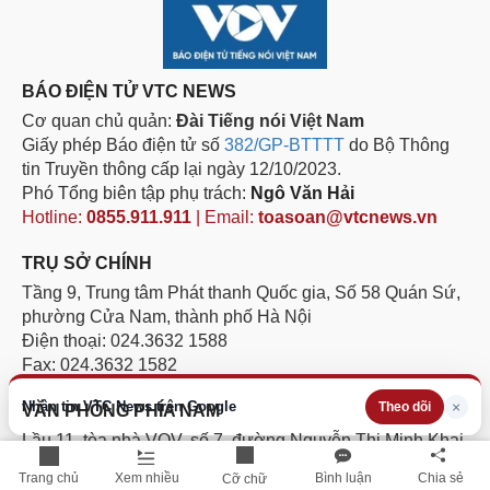
BÁO ĐIỆN TỬ VTC NEWS
Cơ quan chủ quản:
Đài Tiếng nói Việt Nam
Giấy phép Báo điện tử số
382/GP-BTTTT
do Bộ Thông
tin Truyền thông cấp lại ngày 12/10/2023.
Phó Tổng biên tập phụ trách:
Ngô Văn Hải
Hotline:
0855.911.911
| Email:
toasoan@vtcnews.vn
TRỤ SỞ CHÍNH
Tầng 9, Trung tâm Phát thanh Quốc gia, Số 58 Quán Sứ,
phường Cửa Nam, thành phố Hà Nội
Điện thoại: 024.3632 1588
Fax: 024.3632 1582
Nhận tin VTC News trên Google
×
Theo dõi
VĂN PHÒNG PHÍA NAM
Lầu 11, tòa nhà VOV, số 7, đường Nguyễn Thị Minh Khai,
phường Sài Gòn, Thành phố Hồ Chí Minh.
Trang chủ
Xem nhiều
Bình luận
Chia sẻ
Cỡ chữ
Điện thoại: 028.3811 1705