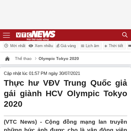
Mới nhất
Xem nhiều
💰 Giá vàng
📅 Lịch âm
☀️ Thời tiết

Thể thao
Olympic Tokyo 2020
Cập nhật lúc 01:57 PM ngày 30/07/2021
Thực hư VĐV Trung Quốc giả
gái giành HCV Olympic Tokyo
2020
(VTC News) -
Cộng đồng mạng lan truyền
những bức ảnh được cho là vận động viên