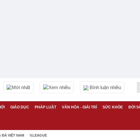
Mới nhất
Xem nhiều
Bình luận nhiều
IỚI
GIÁO DỤC
PHÁP LUẬT
VĂN HÓA - GIẢI TRÍ
SỨC KHỎE
ĐỜI S
 ĐÁ VIỆT NAM
V.LEAGUE