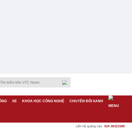
ỐNG
XE
KHOA HỌC CÔNG NGHỆ
CHUYỂN ĐỔI XANH
Liên hệ quảng cáo:
024 36321588