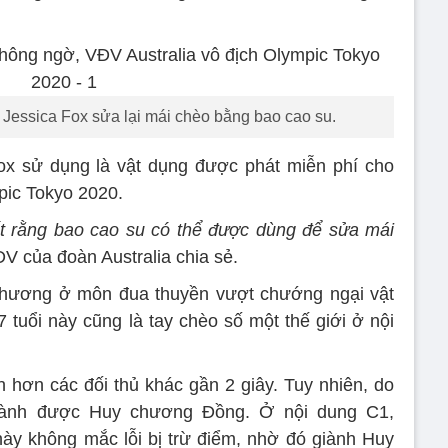
p Jessica Fox sửa lại mái chèo bằng bao cao su.
ox sử dụng là vật dụng được phát miễn phí cho
pic Tokyo 2020.
ết rằng bao cao su có thể được dùng để sửa mái
V của đoàn Australia chia sẻ.
chương ở môn đua thuyền vượt chướng ngại vật
tuổi này cũng là tay chèo số một thế giới ở nội
 hơn các đối thủ khác gần 2 giây. Tuy nhiên, do
giành được Huy chương Đồng. Ở nội dung C1,
này không mắc lỗi bị trừ điểm, nhờ đó giành Huy