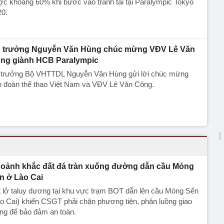
c khoảng 60% khi bước vào tranh tài tại Paralympic Tokyo
20.
 trưởng Nguyễn Văn Hùng chúc mừng VĐV Lê Văn
ng giành HCB Paralympic
 trưởng Bộ VHTTDL Nguyễn Văn Hùng gửi lời chúc mừng
n đoàn thể thao Việt Nam và VĐV Lê Văn Công.
oảnh khắc đất đá tràn xuống đường dẫn cầu Móng
n ở Lào Cai
 lở taluy dương tại khu vực trạm BOT dẫn lên cầu Móng Sến
o Cai) khiến CSGT phải chặn phương tiện, phân luồng giao
ng để bảo đảm an toàn.