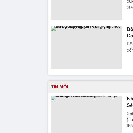
đượ
20
Bộ
Cô
Bộ
đế
TIN MỚI
Kh
Sế
Sạt
(Là
thô