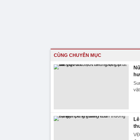
CÙNG CHUYÊN MỤC
Nữ
hư
Sun
vậ
Lê
th
VĐ