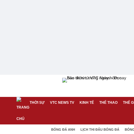
THỜI SỰ
VTC NEWS TV
KINH TẾ
THỂ THAO
THẾ G
BÓNG ĐÁ ANH
LỊCH THI ĐẤU BÓNG ĐÁ
BÓNG