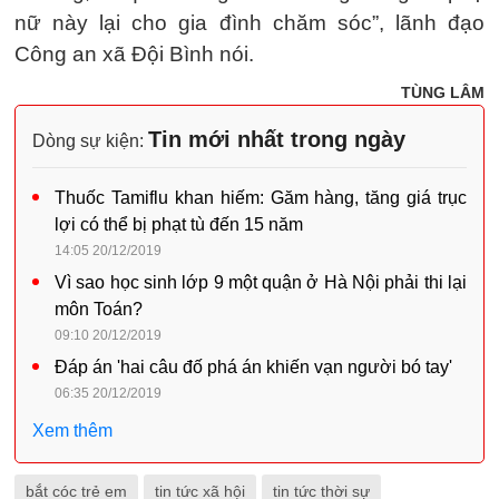
nữ này lại cho gia đình chăm sóc”, lãnh đạo
Công an xã Đội Bình nói.
TÙNG LÂM
Tin mới nhất trong ngày
Dòng sự kiện:
Thuốc Tamiflu khan hiếm: Găm hàng, tăng giá trục
lợi có thể bị phạt tù đến 15 năm
14:05 20/12/2019
Vì sao học sinh lớp 9 một quận ở Hà Nội phải thi lại
môn Toán?
09:10 20/12/2019
Đáp án 'hai câu đố phá án khiến vạn người bó tay'
06:35 20/12/2019
Xem thêm
bắt cóc trẻ em
tin tức xã hội
tin tức thời sự