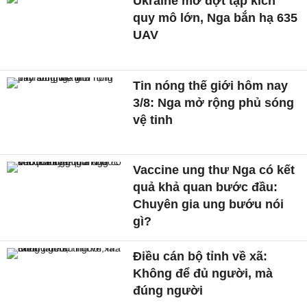
Ukraine mở đợt tập kích
quy mô lớn, Nga bắn hạ 635
UAV
Tin nóng thế giới hôm nay
3/8: Nga mở rộng phủ sóng
vệ tinh
Vaccine ung thư Nga có kết
quả khả quan bước đầu:
Chuyên gia ung bướu nói
gì?
Điều cán bộ tỉnh về xã:
Không để đủ người, mà
đúng người