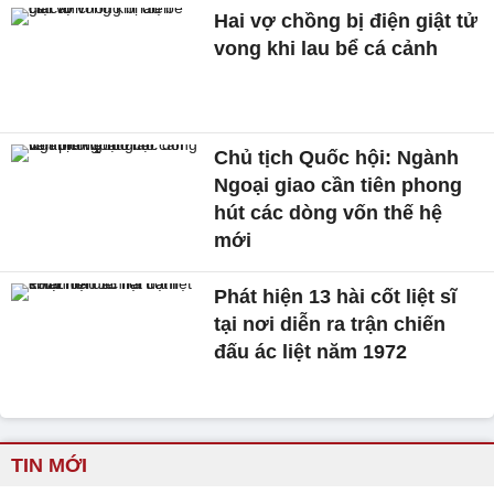
Hai vợ chồng bị điện giật tử
vong khi lau bể cá cảnh
Chủ tịch Quốc hội: Ngành
Ngoại giao cần tiên phong
hút các dòng vốn thế hệ
mới
Phát hiện 13 hài cốt liệt sĩ
tại nơi diễn ra trận chiến
đấu ác liệt năm 1972
TIN MỚI