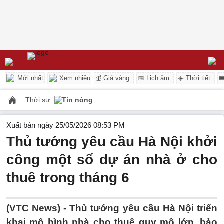
Mới nhất
Xem nhiều
💰 Giá vàng
📅 Lịch âm
☀️ Thời tiết

Thời sự
Tin nóng
Xuất bản ngày 25/05/2026 08:53 PM
Thủ tướng yêu cầu Hà Nội khởi
công một số dự án nhà ở cho
thuê trong tháng 6
(VTC News) -
Thủ tướng yêu cầu Hà Nội triển
khai mô hình nhà cho thuê quy mô lớn, bảo