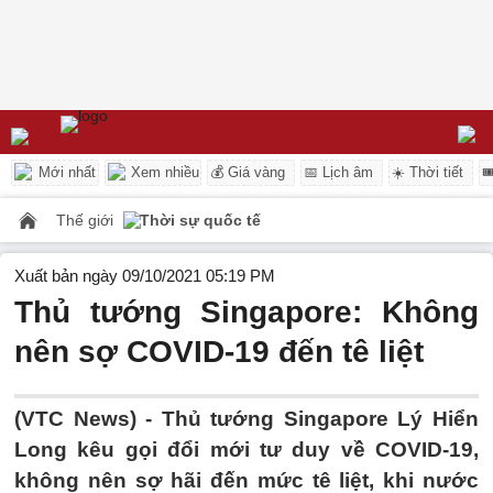
Mới nhất
Xem nhiều
💰 Giá vàng
📅 Lịch âm
☀️ Thời tiết

Thế giới
Thời sự quốc tế
Xuất bản ngày 09/10/2021 05:19 PM
Thủ tướng Singapore: Không
nên sợ COVID-19 đến tê liệt
(VTC News) -
Thủ tướng Singapore Lý Hiển
Long kêu gọi đổi mới tư duy về COVID-19,
không nên sợ hãi đến mức tê liệt, khi nước