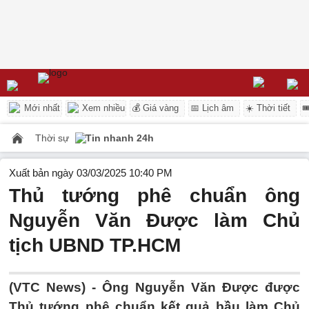
Mới nhất
Xem nhiều
💰 Giá vàng
📅 Lịch âm
☀️ Thời tiết

Thời sự
Tin nhanh 24h
Xuất bản ngày 03/03/2025 10:40 PM
Thủ tướng phê chuẩn ông
Nguyễn Văn Được làm Chủ
tịch UBND TP.HCM
(VTC News) -
Ông Nguyễn Văn Được được
Thủ tướng phê chuẩn kết quả bầu làm Chủ