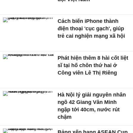
Cách biến iPhone thành
điện thoại 'cục gạch', giúp
trẻ cai nghiện mạng xã hội
Phát hiện thêm 8 hài cốt liệt
sĩ tại hố chôn thứ hai ở
Công viên Lê Thị Riêng
Hà Nội lý giải nguyên nhân
ngõ 42 Giang Văn Minh
ngập tới 40cm, nước rút
chậm
Bảng xếp hạng ASEAN Cup