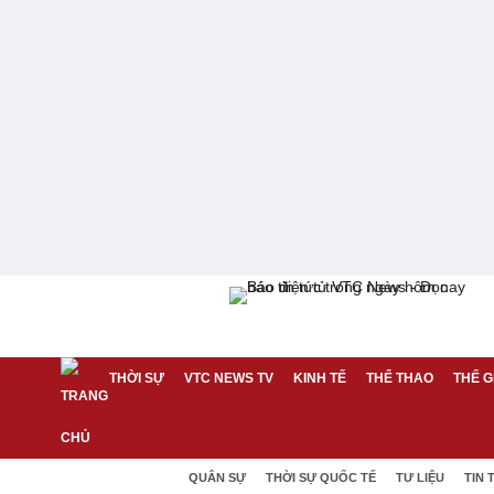
THỜI SỰ
VTC NEWS TV
KINH TẾ
THỂ THAO
THẾ G
QUÂN SỰ
THỜI SỰ QUỐC TẾ
TƯ LIỆU
TIN 