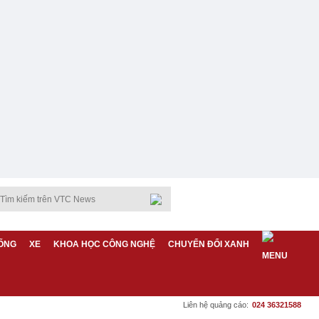
ỐNG
XE
KHOA HỌC CÔNG NGHỆ
CHUYỂN ĐỔI XANH
Liên hệ quảng cáo:
024 36321588