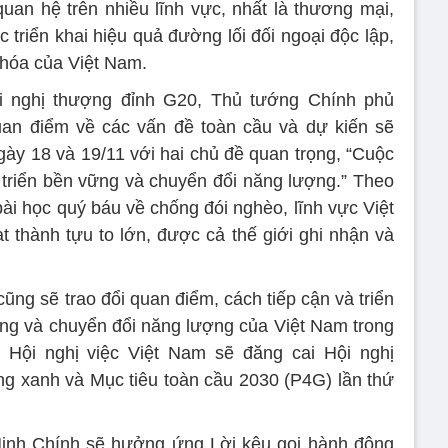
uan hệ trên nhiều lĩnh vực, nhất là thương mại,
ục triển khai hiệu quả đường lối đối ngoại độc lập,
 hóa của Việt Nam.
i nghị thượng đỉnh G20, Thủ tướng Chính phủ
an điểm về các vấn đề toàn cầu và dự kiến sẽ
ngày 18 và 19/11 với hai chủ đề quan trọng, “Cuộc
 triển bền vững và chuyển đổi năng lượng.” Theo
ài học quý báu về chống đói nghèo, lĩnh vực Việt
 thành tựu to lớn, được cả thế giới ghi nhận và
ng sẽ trao đổi quan điểm, cách tiếp cận và triển
vững và chuyển đổi năng lượng của Việt Nam trong
ến Hội nghị việc Việt Nam sẽ đăng cai Hội nghị
ởng xanh và Mục tiêu toàn cầu 2030 (P4G) lần thứ
Minh Chính sẽ hưởng ứng Lời kêu gọi hành động