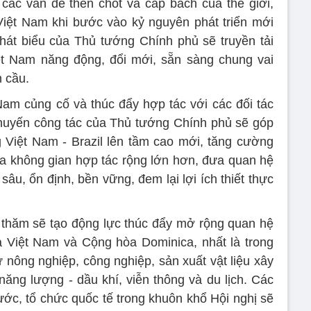
 các vấn đề then chốt và cấp bách của thế giới,
Việt Nam khi bước vào kỷ nguyên phát triển mới
át biểu của Thủ tướng Chính phủ sẽ truyền tải
t Nam năng động, đổi mới, sẵn sàng chung vai
 cầu.
Nam củng cố và thúc đẩy hợp tác với các đối tác
, chuyến công tác của Thủ tướng Chính phủ sẽ góp
Việt Nam - Brazil lên tầm cao mới, tăng cường
 ra không gian hợp tác rộng lớn hơn, đưa quan hệ
 sâu, ổn định, bền vững, đem lại lợi ích thiết thực
thăm sẽ tạo động lực thúc đẩy mở rộng quan hệ
a Việt Nam và Cộng hòa Dominica, nhất là trong
 nông nghiệp, công nghiệp, sản xuất vật liệu xây
năng lượng - dầu khí, viễn thông và du lịch. Các
ước, tổ chức quốc tế trong khuôn khổ Hội nghị sẽ