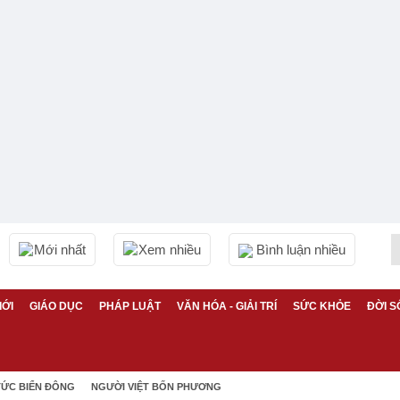
Mới nhất
Xem nhiều
Bình luận nhiều
IỚI
GIÁO DỤC
PHÁP LUẬT
VĂN HÓA - GIẢI TRÍ
SỨC KHỎE
ĐỜI S
TỨC BIỂN ĐÔNG
NGƯỜI VIỆT BỐN PHƯƠNG