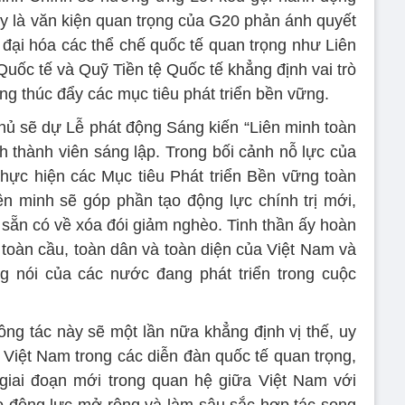
ây là văn kiện quan trọng của G20 phản ánh quyết
 đại hóa các thể chế quốc tế quan trọng như Liên
ốc tế và Quỹ Tiền tệ Quốc tế khẳng định vai trò
g thúc đẩy các mục tiêu phát triển bền vững.
ủ sẽ dự Lễ phát động Sáng kiến “Liên minh toàn
h thành viên sáng lập. Trong bối cảnh nỗ lực của
thực hiện các Mục tiêu Phát triển Bền vững toàn
ên minh sẽ góp phần tạo động lực chính trị mới,
 sẵn có về xóa đói giảm nghèo. Tinh thần ấy hoàn
 toàn cầu, toàn dân và toàn diện của Việt Nam và
g nói của các nước đang phát triển trong cuộc
ông tác này sẽ một lần nữa khẳng định vị thế, uy
 Việt Nam trong các diễn đàn quốc tế quan trọng,
iai đoạn mới trong quan hệ giữa Việt Nam với
o động lực mở rộng và làm sâu sắc hợp tác song