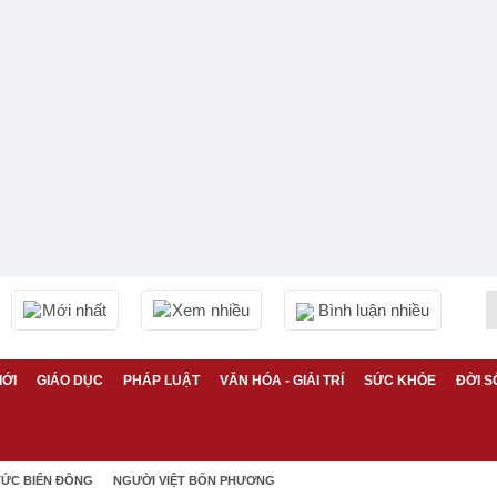
Mới nhất
Xem nhiều
Bình luận nhiều
IỚI
GIÁO DỤC
PHÁP LUẬT
VĂN HÓA - GIẢI TRÍ
SỨC KHỎE
ĐỜI S
TỨC BIỂN ĐÔNG
NGƯỜI VIỆT BỐN PHƯƠNG