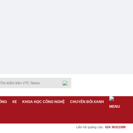
ỐNG
XE
KHOA HỌC CÔNG NGHỆ
CHUYỂN ĐỔI XANH
Liên hệ quảng cáo:
024 36321588