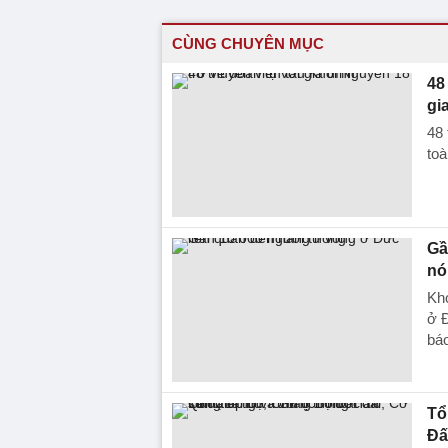
CÙNG CHUYÊN MỤC
48
gi
48 
toà
Gầ
nó
Kho
ở Đ
báo
Tổ
Đấ