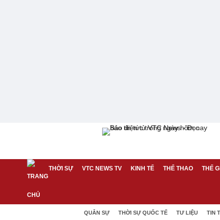
THỜI SỰ
VTC NEWS TV
KINH TẾ
THỂ THAO
THẾ G
QUÂN SỰ
THỜI SỰ QUỐC TẾ
TƯ LIỆU
TIN 