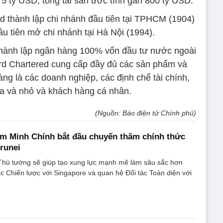
5 tỷ USD, tổng tài sản ước tính gần 800 tỷ USD.
d thành lập chi nhánh đầu tiên tại TPHCM (1904)
u tiên mở chi nhánh tại Hà Nội (1994).
hành lập ngân hàng 100% vốn đầu tư nước ngoài
ard Chartered cung cấp đầy đủ các sản phẩm và
ng là các doanh nghiệp, các định chế tài chính,
a và nhỏ và khách hàng cá nhân.
(Nguồn: Báo điện tử Chính phủ)
m Minh Chính bắt đầu chuyến thăm chính thức
runei
hủ tướng sẽ giúp tạo xung lực mạnh mẽ làm sâu sắc hơn
c Chiến lược với Singapore và quan hệ Đối tác Toàn diện với