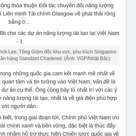
công thỏa thuận Đối tác chuyển đổi năng lượng
 Liên minh Tài chính Glasgow về phát thải ròng
bằng 0…
trick Lee, Tổng Giám đốc khu vực, phụ trách Singapore
ân hàng Standard Chartered. (Ảnh: VGP/Nhật Bắc)
trong những quốc gia cam kết mạnh mẽ nhất về
ất quan tâm và tin tưởng vào Việt Nam, vấn đề là
dự án cụ thể. Ông cũng bày tỏ nhất trí với các ý
 năng lượng tái tạo, nhất là về giá điện phù hợp
với người dân.
iết, trong giai đoạn tới, Chính phủ Việt Nam ưu
 tài chính xanh và bền vững, đặc biệt là thúc đẩy
xanh nhằm hỗ trợ thực hiện Chiến lược quốc gia về