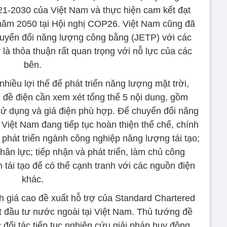
21-2030 của Việt Nam và thực hiện cam kết đạt
năm 2050 tại Hội nghị COP26. Việt Nam cũng đã
huyển đổi năng lượng công bằng (JETP) với các
y là thỏa thuận rất quan trọng với nỗ lực của các
bên.
iều lợi thế để phát triển năng lượng mặt trời,
n đề điện cần xem xét tổng thể 5 nội dung, gồm
 sử dụng và giá điện phù hợp. Để chuyển đổi năng
 Việt Nam đang tiếp tục hoàn thiện thể chế, chính
 phát triển ngành công nghiệp năng lượng tái tạo;
ân lực; tiếp nhận và phát triển, làm chủ công
tái tạo để có thể cạnh tranh với các nguồn điện
khác.
giá cao đề xuất hỗ trợ của Standard Chartered
hút đầu tư nước ngoài tại Việt Nam. Thủ tướng đề
đối tác tiếp tục nghiên cứu giải pháp huy động,