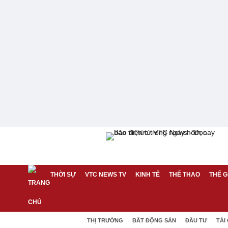
THỜI SỰ
VTC NEWS TV
KINH TẾ
THỂ THAO
THẾ G
THỊ TRƯỜNG
BẤT ĐỘNG SẢN
ĐẦU TƯ
TÀI