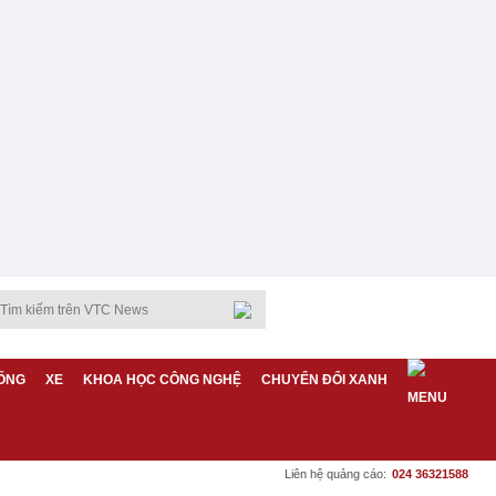
ỐNG
XE
KHOA HỌC CÔNG NGHỆ
CHUYỂN ĐỔI XANH
Liên hệ quảng cáo:
024 36321588