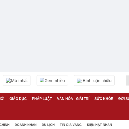
Mới nhất
Xem nhiều
Bình luận nhiều
IỚI
GIÁO DỤC
PHÁP LUẬT
VĂN HÓA - GIẢI TRÍ
SỨC KHỎE
ĐỜI S
 CHÍNH
DOANH NHÂN
DU LỊCH
TIN GIÁ VÀNG
ĐIỆN HẠT NHÂN