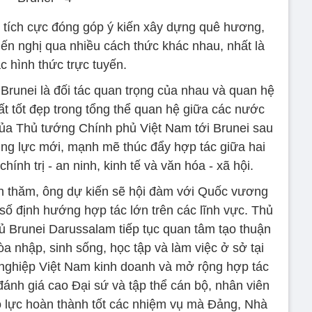
 tích cực đóng góp ý kiến xây dựng quê hương,
iến nghị qua nhiều cách thức khác nhau, nhất là
c hình thức trực tuyến.
Brunei là đối tác quan trọng của nhau và quan hệ
ất tốt đẹp trong tổng thể quan hệ giữa các nước
a Thủ tướng Chính phủ Việt Nam tới Brunei sau
ng lực mới, mạnh mẽ thúc đẩy hợp tác giữa hai
hính trị - an ninh, kinh tế và văn hóa - xã hội.
n thăm, ông dự kiến sẽ hội đàm với Quốc vương
số định hướng hợp tác lớn trên các lĩnh vực. Thủ
ủ Brunei Darussalam tiếp tục quan tâm tạo thuận
a nhập, sinh sống, học tập và làm việc ở sở tại
nghiệp Việt Nam kinh doanh và mở rộng hợp tác
ánh giá cao Đại sứ và tập thể cán bộ, nhân viên
ỗ lực hoàn thành tốt các nhiệm vụ mà Đảng, Nhà