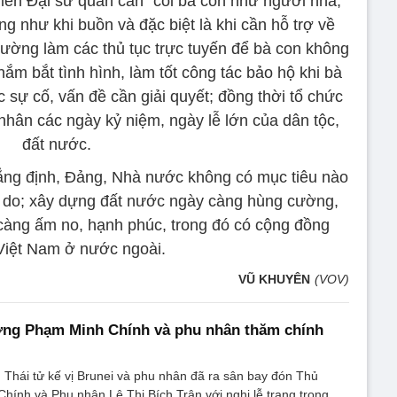
viên Đại sứ quán cần “coi bà con như người nhà,
ũng như khi buồn và đặc biệt là khi cần hỗ trợ về
 cường làm các thủ tục trực tuyến để bà con không
 nắm bắt tình hình, làm tốt công tác bảo hộ khi bà
 sự cố, vấn đề cần giải quyết; đồng thời tổ chức
nhân các ngày kỷ niệm, ngày lễ lớn của dân tộc,
đất nước.
ng định, Đảng, Nhà nước không có mục tiêu nào
tự do; xây dựng đất nước ngày càng hùng cường,
càng ấm no, hạnh phúc, trong đó có cộng đồng
Việt Nam ở nước ngoài.
VŨ KHUYÊN
(VOV)
ớng Phạm Minh Chính và phu nhân thăm chính
2, Thái tử kế vị Brunei và phu nhân đã ra sân bay đón Thủ
ính và Phu nhân Lê Thị Bích Trân với nghi lễ trang trọng.