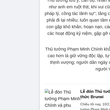
Thủ tướng lưu ý, cán bộ, nhân 
như anh em ruột thịt, khi vui c
pháp lý, công tác lãnh sự”; tăng
phải đi lại nhiều; luôn quan tâm
con gặp khó khăn, hoạn nạn, các
các hoạt động kỷ niệm, gặp gỡ 
Thủ tướng Phạm Minh Chính khẳ
cao hơn là giữ vững độc lập, 
thịnh vượng; người dân ngày 
người 
Lễ đón Thủ tư
thức Brunei
Chiều tối nay, 10/
tướng Phạm Minh Ch