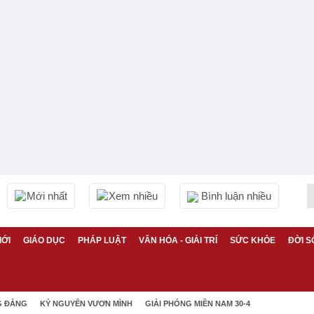
Mới nhất
Xem nhiều
Bình luận nhiều
IỚI
GIÁO DỤC
PHÁP LUẬT
VĂN HÓA - GIẢI TRÍ
SỨC KHỎE
ĐỜI S
G ĐẢNG
KỶ NGUYÊN VƯƠN MÌNH
GIẢI PHÓNG MIỀN NAM 30-4