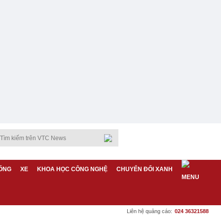
ỐNG
XE
KHOA HỌC CÔNG NGHỆ
CHUYỂN ĐỔI XANH
Liên hệ quảng cáo:
024 36321588