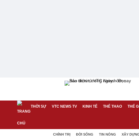
THỜI SỰ
VTC NEWS TV
KINH TẾ
THỂ THAO
THẾ G
CHÍNH TRỊ
ĐỜI SỐNG
TIN NÓNG
XÂY DỰN