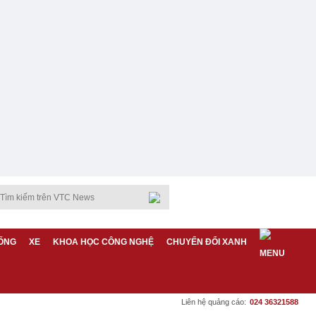
ỐNG
XE
KHOA HỌC CÔNG NGHỆ
CHUYỂN ĐỔI XANH
Liên hệ quảng cáo:
024 36321588