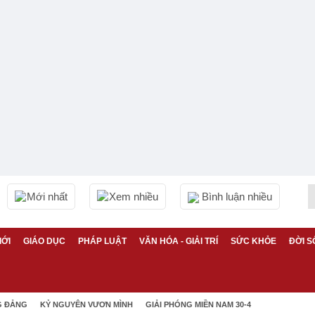
Mới nhất
Xem nhiều
Bình luận nhiều
IỚI
GIÁO DỤC
PHÁP LUẬT
VĂN HÓA - GIẢI TRÍ
SỨC KHỎE
ĐỜI S
G ĐẢNG
KỶ NGUYÊN VƯƠN MÌNH
GIẢI PHÓNG MIỀN NAM 30-4