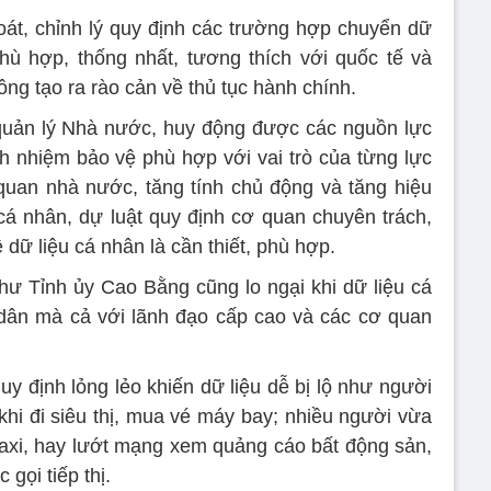
soát, chỉnh lý quy định các trường hợp chuyển dữ
hù hợp, thống nhất, tương thích với quốc tế và
ng tạo ra rào cản về thủ tục hành chính.
quản lý Nhà nước, huy động được các nguồn lực
ch nhiệm bảo vệ phù hợp với vai trò của từng lực
uan nhà nước, tăng tính chủ động và tăng hiệu
 cá nhân, dự luật quy định cơ quan chuyên trách,
dữ liệu cá nhân là cần thiết, phù hợp.
ư Tỉnh ủy Cao Bằng cũng lo ngại khi dữ liệu cá
 dân mà cả với lãnh đạo cấp cao và các cơ quan
y định lỏng lẻo khiến dữ liệu dễ bị lộ như người
khi đi siêu thị, mua vé máy bay; nhiều người vừa
taxi, hay lướt mạng xem quảng cáo bất động sản,
gọi tiếp thị.