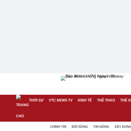
THỜI SỰ
VTC NEWS TV
KINH TẾ
THỂ THAO
THẾ G
CHÍNH TRỊ
ĐỜI SỐNG
TIN NÓNG
XÂY DỰN