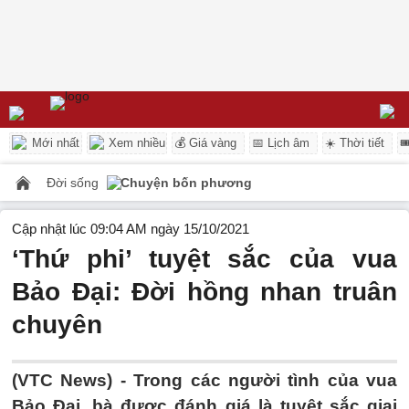
Mới nhất
Xem nhiều
💰 Giá vàng
📅 Lịch âm
☀️ Thời tiết

Đời sống
Chuyện bốn phương
Cập nhật lúc 09:04 AM ngày 15/10/2021
‘Thứ phi’ tuyệt sắc của vua
Bảo Đại: Đời hồng nhan truân
chuyên
(VTC News) -
Trong các người tình của vua
Bảo Đại, bà được đánh giá là tuyệt sắc giai