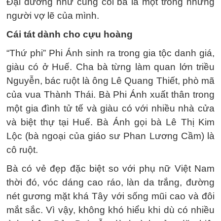
Đại dường như cũng coi bà là một trong những
người vợ lẽ của mình.
Cái tát dành cho cựu hoàng
“Thứ phi” Phi Ánh sinh ra trong gia tộc danh giá,
giàu có ở Huế. Cha bà từng làm quan lớn triều
Nguyễn, bác ruột là ông Lê Quang Thiết, phò mã
của vua Thành Thái. Bà Phi Ánh xuất thân trong
một gia đình tử tế và giàu có với nhiều nhà cửa
và biệt thự tại Huế. Bà Ánh gọi bà Lê Thị Kim
Lộc (bà ngoại của giáo sư Phan Lương Cầm) là
cô ruột.
Bà có vẻ đẹp đặc biệt so với phụ nữ Việt Nam
thời đó, vóc dáng cao ráo, làn da trắng, đường
nét gương mặt khá Tây với sống mũi cao và đôi
mắt sắc. Vì vậy, không khó hiểu khi dù có nhiều