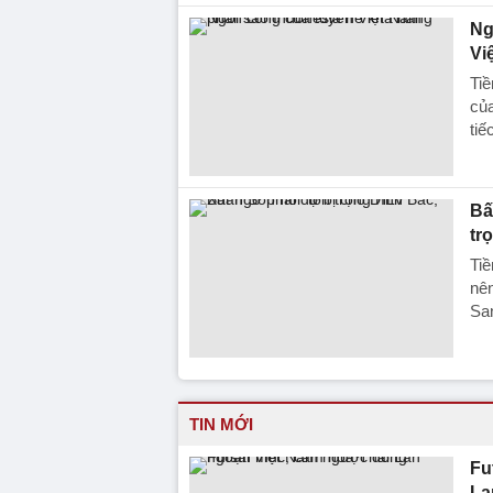
Ng
Vi
Ti
của
tiế
Bấ
tr
Tiề
nên
San
TIN MỚI
Fu
La