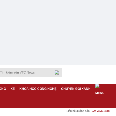
ỐNG
XE
KHOA HỌC CÔNG NGHỆ
CHUYỂN ĐỔI XANH
Liên hệ quảng cáo:
024 36321588