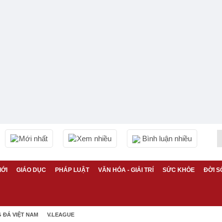
Mới nhất
Xem nhiều
Bình luận nhiều
IỚI
GIÁO DỤC
PHÁP LUẬT
VĂN HÓA - GIẢI TRÍ
SỨC KHỎE
ĐỜI S
 ĐÁ VIỆT NAM
V.LEAGUE