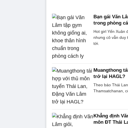
Bạn gái Văn Lâ
trong phòng cá
Hot girl Yến Xuân 
nhưng cô vẫn duy t
tới.
Muangthong tá
trở lại HAGL?
Theo báo Thái Lan
Thamsatchanan, cò
Khẳng định Văn
môn ĐT Thái L