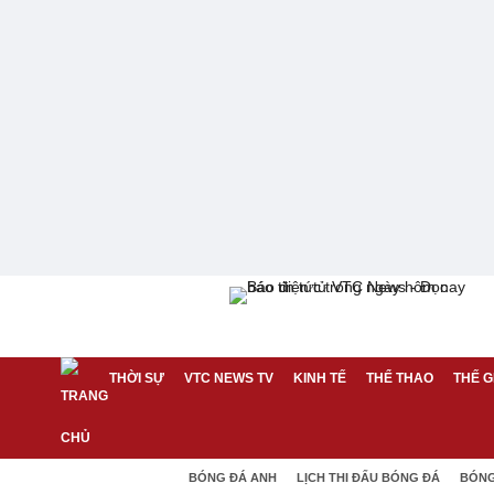
THỜI SỰ
VTC NEWS TV
KINH TẾ
THỂ THAO
THẾ G
BÓNG ĐÁ ANH
LỊCH THI ĐẤU BÓNG ĐÁ
BÓNG