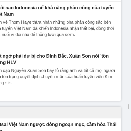
ôi sao Indonesia nể khả năng phản công của tuyển
ệt Nam
ền vệ Thom Haye thừa nhận những pha phản công sắc bén
 tuyển Việt Nam đã khiến Indonesia nhận thất bại, đồng thời
c nuối vì đội nhà để thủng lưới quá sớm.
t ngờ phải dự bị cho Đình Bắc, Xuân Son nói 'tôn
ọng HLV'
n đạo Nguyễn Xuân Son bày tỏ rằng anh và tất cả mọi người
 tôn trọng quyết định chuyên môn của huấn luyện viên Kim
g-sik.
tsal Việt Nam ngược dòng ngoạn mục, cầm hòa Thái
n