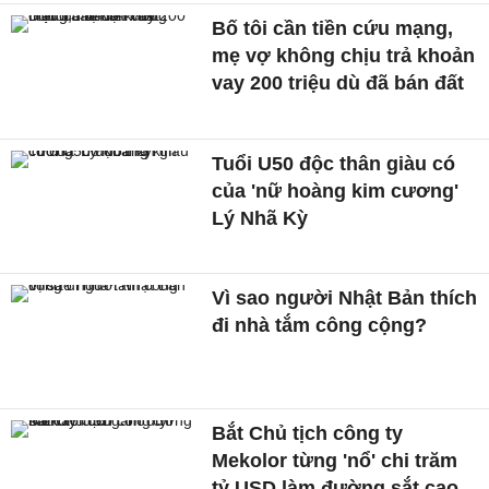
Bố tôi cần tiền cứu mạng,
mẹ vợ không chịu trả khoản
vay 200 triệu dù đã bán đất
Tuổi U50 độc thân giàu có
của 'nữ hoàng kim cương'
Lý Nhã Kỳ
Vì sao người Nhật Bản thích
đi nhà tắm công cộng?
Bắt Chủ tịch công ty
Mekolor từng 'nổ' chi trăm
tỷ USD làm đường sắt cao