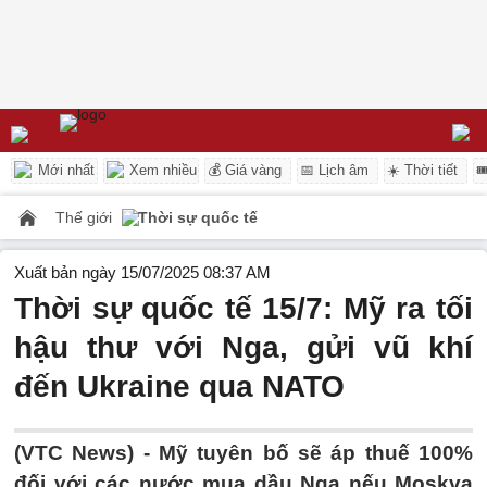
Mới nhất
Xem nhiều
💰 Giá vàng
📅 Lịch âm
☀️ Thời tiết

Thế giới
Thời sự quốc tế
Xuất bản ngày 15/07/2025 08:37 AM
Thời sự quốc tế 15/7: Mỹ ra tối
hậu thư với Nga, gửi vũ khí
đến Ukraine qua NATO
(VTC News) -
Mỹ tuyên bố sẽ áp thuế 100%
đối với các nước mua dầu Nga nếu Moskva