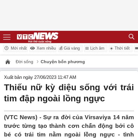
Mới nhất
Xem nhiều
💰 Giá vàng
📅 Lịch âm
☀️ Thời tiết

Đời sống
Chuyện bốn phương
Xuất bản ngày 27/06/2023 11:47 AM
Thiếu nữ kỳ diệu sống với trái
tim đập ngoài lồng ngực
(VTC News) -
Sự ra đời của Virsaviya 14 năm
trước từng tạo thành cơn chấn động bởi cô
bé có trái tim nằm ngoài lồng ngực - tình