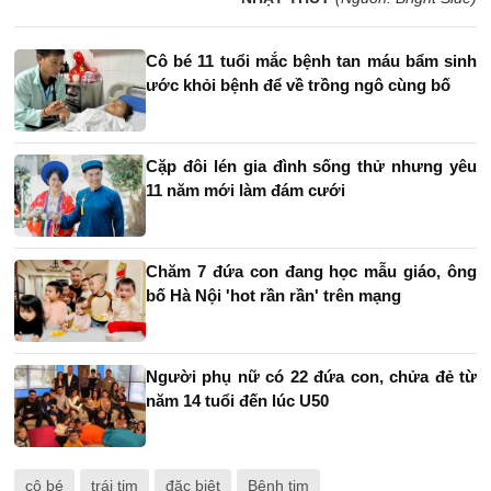
Cô bé 11 tuổi mắc bệnh tan máu bẩm sinh
ước khỏi bệnh để về trồng ngô cùng bố
Cặp đôi lén gia đình sống thử nhưng yêu
11 năm mới làm đám cưới
Chăm 7 đứa con đang học mẫu giáo, ông
bố Hà Nội 'hot rần rần' trên mạng
Người phụ nữ có 22 đứa con, chửa đẻ từ
năm 14 tuổi đến lúc U50
cô bé
trái tim
đặc biệt
Bệnh tim