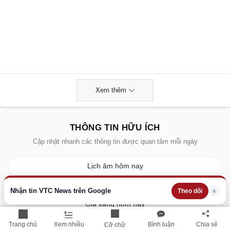
Xem thêm
THÔNG TIN HỮU ÍCH
Cập nhật nhanh các thông tin được quan tâm mỗi ngày
Lịch âm hôm nay
Dự báo thời tiết hôm nay
Nhận tin VTC News trên Google
×
Theo dõi
Giá vàng hôm nay
Giá bạc hôm nay
Trang chủ
Xem nhiều
Bình luận
Chia sẻ
Cỡ chữ