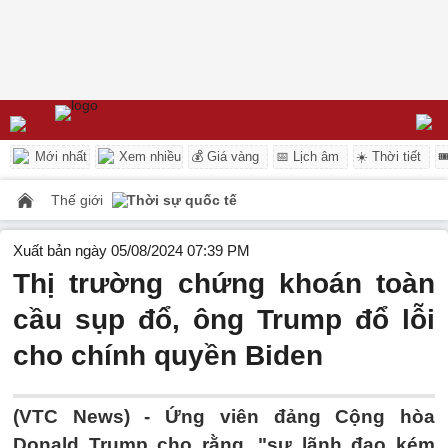
Mới nhất
Xem nhiều
💰 Giá vàng
📅 Lịch âm
☀️ Thời tiết

Thế giới
Thời sự quốc tế
Xuất bản ngày 05/08/2024 07:39 PM
Thị trường chứng khoán toàn
cầu sụp đổ, ông Trump đổ lỗi
cho chính quyền Biden
(VTC News) -
Ứng viên đảng Cộng hòa
Donald Trump cho rằng, "sự lãnh đạo kém