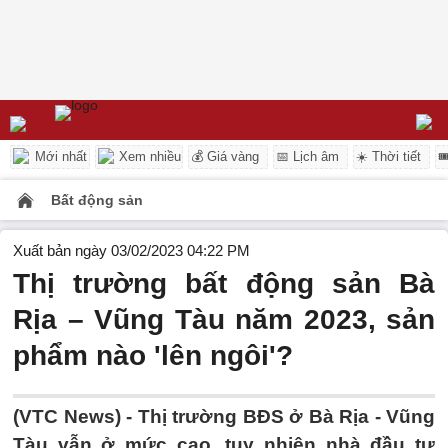
Mới nhất
Xem nhiều
💰 Giá vàng
📅 Lịch âm
☀️ Thời tiết

Bất động sản
Xuất bản ngày 03/02/2023 04:22 PM
Thị trường bất động sản Bà
Rịa – Vũng Tàu năm 2023, sản
phẩm nào 'lên ngôi'?
(VTC News) -
Thị trường BĐS ở Bà Rịa - Vũng
Tàu vẫn ở mức cao, tuy nhiên nhà đầu tư