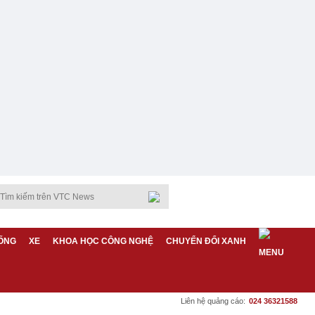
ỐNG
XE
KHOA HỌC CÔNG NGHỆ
CHUYỂN ĐỔI XANH
Liên hệ quảng cáo:
024 36321588