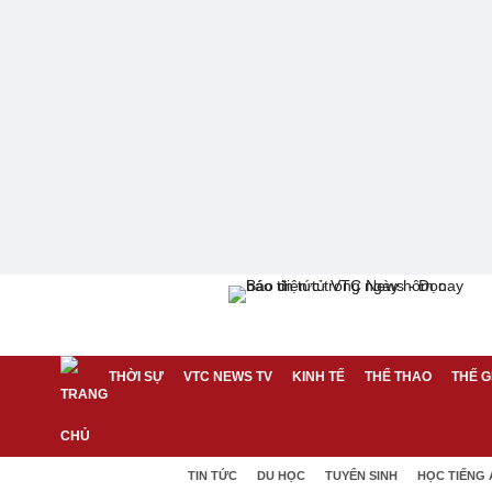
THỜI SỰ
VTC NEWS TV
KINH TẾ
THỂ THAO
THẾ G
TIN TỨC
DU HỌC
TUYỂN SINH
HỌC TIẾNG