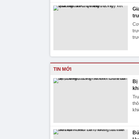
Gi
tr
Cơ 
tr
tr
TIN MỚI
Bị
kh
Trư
thô
khi
Bứ