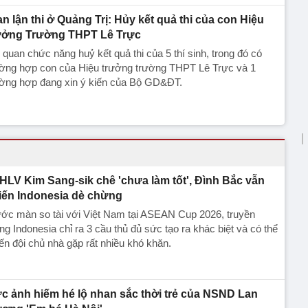
an lận thi ở Quảng Trị: Hủy kết quả thi của con Hiệu
ưởng Trường THPT Lê Trực
quan chức năng huỷ kết quả thi của 5 thí sinh, trong đó có
ường hợp con của Hiệu trưởng trường THPT Lê Trực và 1
ường hợp đang xin ý kiến của Bộ GD&ĐT.
 HLV Kim Sang-sik chê 'chưa làm tốt', Đình Bắc vẫn
iến Indonesia dè chừng
ớc màn so tài với Việt Nam tại ASEAN Cup 2026, truyền
ng Indonesia chỉ ra 3 cầu thủ đủ sức tạo ra khác biệt và có thể
ến đội chủ nhà gặp rất nhiều khó khăn.
c ảnh hiếm hé lộ nhan sắc thời trẻ của NSND Lan