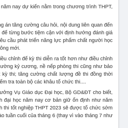
T năm nay dự kiến nằm trong chương trình THPT,
án tăng cường câu hỏi, nội dung liên quan đến
 để từng bước tiệm cận với định hướng đánh giá
êu cầu phát triển năng lực phẩm chất người học
hông mới.
ều chỉnh để kỳ thi diễn ra tốt hơn như điều chỉnh
 cường kỷ cương, nề nếp phòng thi cũng như bảo
 kỳ thi; tăng cường chất lượng đề thi đồng thời
ểm tra toàn bộ các khâu tổ chức thi....
ưởng Vụ Giáo dục Đại học, Bộ GD&ĐT cho biết,
nh đại học năm nay cơ bản giữ ổn định như năm
h thi tốt nghiệp THPT 2023 sẽ được tổ chức sớm
o tuần cuối của tháng 6 (thay vì vào tháng 7 như