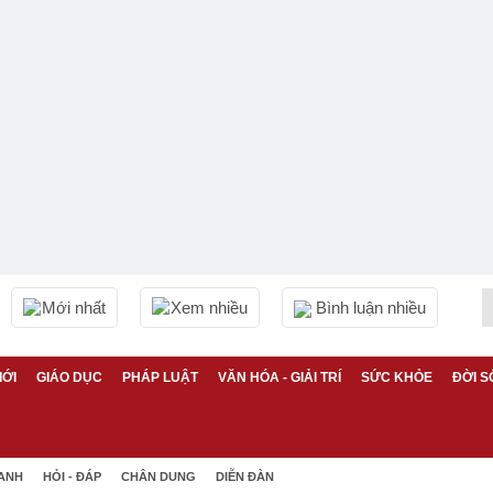
Mới nhất
Xem nhiều
Bình luận nhiều
IỚI
GIÁO DỤC
PHÁP LUẬT
VĂN HÓA - GIẢI TRÍ
SỨC KHỎE
ĐỜI S
 ANH
HỎI - ĐÁP
CHÂN DUNG
DIỄN ĐÀN