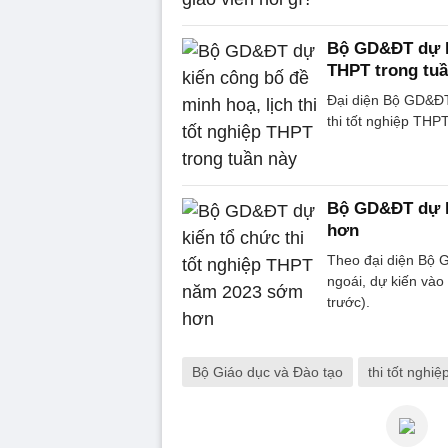
Bộ GD&ĐT dự ki
THPT trong tuầ
Đại diện Bộ GD&ĐT 
thi tốt nghiệp THPT
Bộ GD&ĐT dự k
hơn
Theo đại diện Bộ 
ngoái, dự kiến vào
trước).
Bộ Giáo dục và Đào tạo
thi tốt nghi