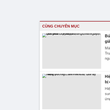
CÙNG CHUYÊN MỤC
Bứ
gi
Mà
Tr
ngu
Hi
bị
Hiệ
sun
ứng