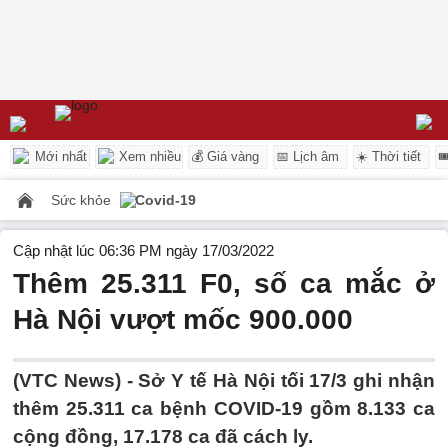
Mới nhất
Xem nhiều
💰 Giá vàng
📅 Lịch âm
☀️ Thời tiết

Sức khỏe
Covid-19
Cập nhật lúc 06:36 PM ngày 17/03/2022
Thêm 25.311 F0, số ca mắc ở
Hà Nội vượt mốc 900.000
(VTC News) -
Sở Y tế Hà Nội tối 17/3 ghi nhận
thêm 25.311 ca bệnh COVID-19 gồm 8.133 ca
cộng đồng, 17.178 ca đã cách ly.