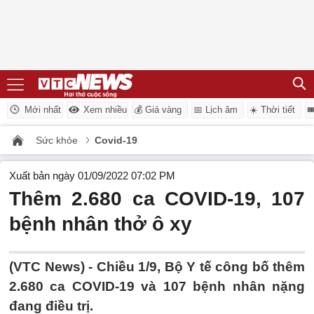
Mới nhất
Xem nhiều
💰 Giá vàng
📅 Lịch âm
☀️ Thời tiết

Sức khỏe
Covid-19
Xuất bản ngày 01/09/2022 07:02 PM
Thêm 2.680 ca COVID-19, 107
bệnh nhân thở ô xy
(VTC News) -
Chiều 1/9, Bộ Y tế công bố thêm
2.680 ca COVID-19 và 107 bệnh nhân nặng
đang điều trị.