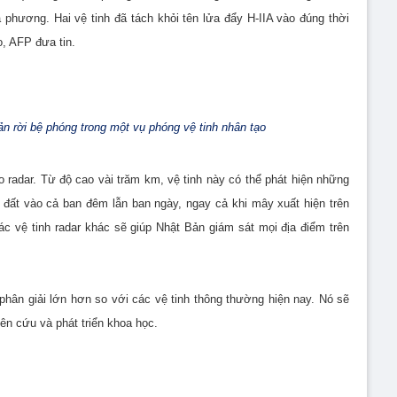
 phương. Hai vệ tinh đã tách khỏi tên lửa đẩy H-IIA vào đúng thời
o, AFP đưa tin.
n rời bệ phóng trong một vụ phóng vệ tinh nhân tạo
o radar. Từ độ cao vài trăm km, vệ tinh này có thể phát hiện những
ặt đất vào cả ban đêm lẫn ban ngày, ngay cả khi mây xuất hiện trên
các vệ tinh radar khác sẽ giúp Nhật Bản giám sát mọi địa điểm trên
 phân giải lớn hơn so với các vệ tinh thông thường hiện nay. Nó sẽ
iên cứu và phát triển khoa học.