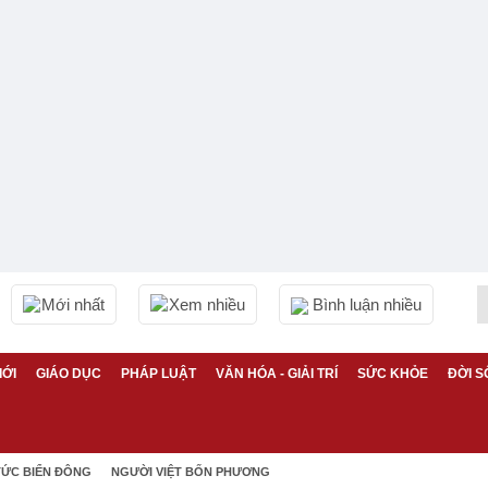
Mới nhất
Xem nhiều
Bình luận nhiều
IỚI
GIÁO DỤC
PHÁP LUẬT
VĂN HÓA - GIẢI TRÍ
SỨC KHỎE
ĐỜI S
TỨC BIỂN ĐÔNG
NGƯỜI VIỆT BỐN PHƯƠNG