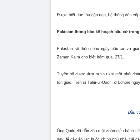
Được biết, lúc tàu gặp nạn, hệ thống đèn c
Pakistan thông báo kế hoạch bầu cử trong 
Pakistan sẽ thông báo ngày bầu cử và giải
Zaman Kaira cho biết hôm qua, 27/1.
Tuyên bố được đưa ra sau khi một phái đoà
tôn giáo, Tiến sĩ Tahir-ul-Qadri, ở Lohore ng
Bầu cử
Ông Qadri đã dẫn đầu một đoàn diễu hành tiế
này để gây áp lực buộc chính phủ phải cải c