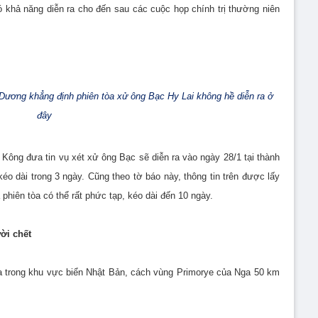
 khả năng diễn ra cho đến sau các cuộc họp chính trị thường niên
ương khẳng định phiên tòa xử ông Bạc Hy Lai không hề diễn ra ở
đây
ông đưa tin vụ xét xử ông Bạc sẽ diễn ra vào ngày 28/1 tại thành
 dài trong 3 ngày. Cũng theo tờ báo này, thông tin trên được lấy
 phiên tòa có thể rất phức tạp, kéo dài đến 10 ngày.
ời chết
 trong khu vực biển Nhật Bản, cách vùng Primorye của Nga 50 km