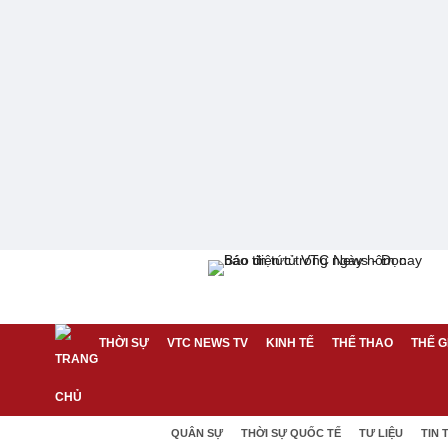
THỜI SỰ
VTC NEWS TV
KINH TẾ
THỂ THAO
THẾ G
QUÂN SỰ
THỜI SỰ QUỐC TẾ
TƯ LIỆU
TIN 