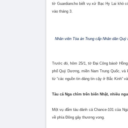
tờ Guardiancho biết vụ xử Bạc Hy Lai khó có
vào tháng 3.
Nhân viên Tòa án Trung cấp Nhân dân Quý D
Trước đó, hôm 25/1, tờ Đại Công báoở Hồng K
phố Quý Dương, miền Nam Trung Quốc, và kéo
từ “các nguồn tin đáng tin cậy ở Bắc Kinh” và
Tàu cá Nga chìm trên biển Nhật, nhiều ngư
Một vụ đắm tàu đánh cá Chance-101 của Nga
về phía Đông gây thương vong.