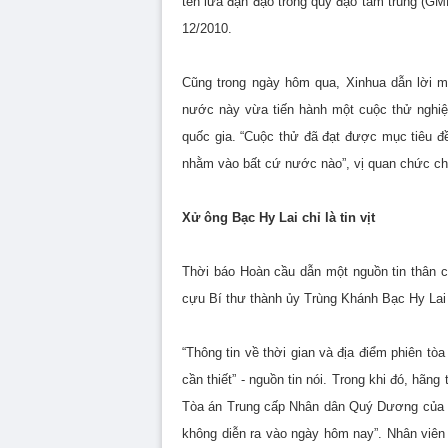
tên lửa đạn đạo trong quỹ đạo tầm trung (GM
12/2010.
Cũng trong ngày hôm qua, Xinhua dẫn lời 
nước này vừa tiến hành một cuộc thử nghiệm
quốc gia. “Cuộc thử đã đạt được mục tiêu đ
nhằm vào bất cứ nước nào”, vị quan chức cho
Xử ông Bạc Hy Lai chỉ là tin vịt
Thời báo Hoàn cầu dẫn một nguồn tin thân 
cựu Bí thư thành ủy Trùng Khánh Bạc Hy Lai 
“Thông tin về thời gian và địa điểm phiên t
cần thiết” - nguồn tin nói. Trong khi đó, hãng
Tòa án Trung cấp Nhân dân Quý Dương của tỉ
không diễn ra vào ngày hôm nay”. Nhân viên