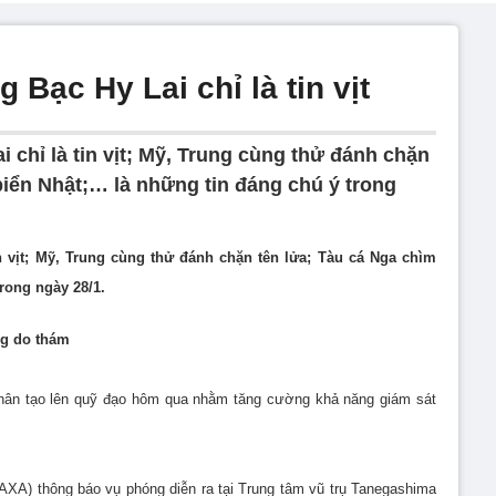
 Bạc Hy Lai chỉ là tin vịt
 chỉ là tin vịt; Mỹ, Trung cùng thử đánh chặn
biển Nhật;… là những tin đáng chú ý trong
n vịt; Mỹ, Trung cùng thử đánh chặn tên lửa; Tàu cá Nga chìm
rong ngày 28/1.
ng do thám
nhân tạo lên quỹ đạo hôm qua nhằm tăng cường khả năng giám sát
XA) thông báo vụ phóng diễn ra tại Trung tâm vũ trụ Tanegashima