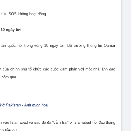
ấp cứu SOS không hoạt động.
10 ngày tới
 tán quốc hội trong vòng 10 ngày tới, Bộ trưởng thông tin Qamar
n của chính phủ tổ chức các cuộc đàm phán với một nhà lãnh đạo
ày hôm qua.
 ở Pakistan - Ảnh minh họa
n vào Islamabad và sau đó đã “cắm trại” ở Islamabad hồi đầu tháng
ách bầu cử.