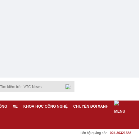
ỐNG
XE
KHOA HỌC CÔNG NGHỆ
CHUYỂN ĐỔI XANH
Liên hệ quảng cáo:
024 36321588