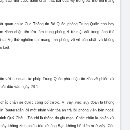
D), sau một cuộc đánh chặn thất bại của Mỹ trong bài thử hồi tháng
một quan chức Cục Thông tin Bộ Quốc phòng Trung Quốc cho hay
 đánh chặn tên lửa tầm trung phóng đi từ mặt đất trong lãnh thổ
ề ra. Vụ thử nghiệm chỉ mang tính phòng vệ về bản chất, và không
 biết.
cận với cơ quan tư pháp Trung Quốc phủ nhận tin đồn về phiên xử
bắt đầu vào ngày 28-1.
òa chắc chắn sẽ được công bố trước. Vì vậy, việc suy đoán là không
 tin Reutersdẫn lời một nhân viên tòa án trả lời phóng viên bên ngoài
nh Quý Châu: “Đó chỉ là thông tin giả mạo. Chắc chắn là phiên xử
 này khẳng định phiên tòa xử ông Bạc không hề diễn ra ở đây. Còn