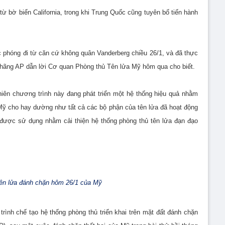
ừ bờ biển California, trong khi Trung Quốc cũng tuyên bố tiến hành
c phóng đi từ căn cứ không quân Vanderberg chiều 26/1, và đã thực
, hãng AP dẫn lời Cơ quan Phòng thủ Tên lửa Mỹ hôm qua cho biết.
hiên chương trình này đang phát triển một hệ thống hiệu quả nhằm
Mỹ cho hay dường như tất cả các bộ phận của tên lửa đã hoạt động
 được sử dụng nhằm cải thiện hệ thống phòng thủ tên lửa đạn đạo
ên lửa đánh chặn hôm 26/1 của Mỹ
rình chế tạo hệ thống phòng thủ triển khai trên mặt đất đánh chặn