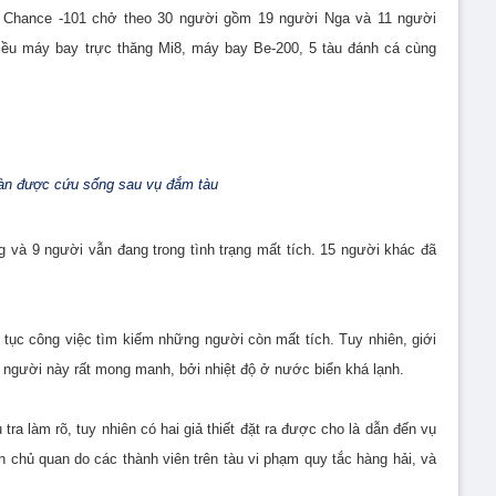
cá Chance -101 chở theo 30 người gồm 19 người Nga và 11 người
điều máy bay trực thăng Mi8, máy bay Be-200, 5 tàu đánh cá cùng
àn được cứu sống sau vụ đắm tàu
g và 9 người vẫn đang trong tình trạng mất tích. 15 người khác đã
 tục công việc tìm kiếm những người còn mất tích. Tuy nhiên, giới
 người này rất mong manh, bởi nhiệt độ ở nước biển khá lạnh.
a làm rõ, tuy nhiên có hai giả thiết đặt ra được cho là dẫn đến vụ
 chủ quan do các thành viên trên tàu vi phạm quy tắc hàng hải, và