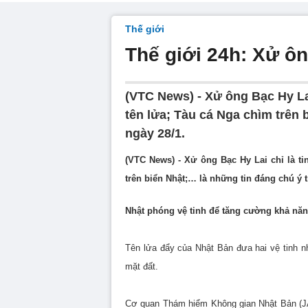
Thế giới
Thế giới 24h: Xử ông
(VTC News) - Xử ông Bạc Hy Lai
tên lửa; Tàu cá Nga chìm trên 
ngày 28/1.
(VTC News) - Xử ông Bạc Hy Lai chỉ là ti
trên biển Nhật;… là những tin đáng chú ý t
Nhật phóng vệ tinh để tăng cường khả nă
Tên lửa đẩy của Nhật Bản đưa hai vệ tinh 
mặt đất.
Cơ quan Thám hiểm Không gian Nhật Bản (JA