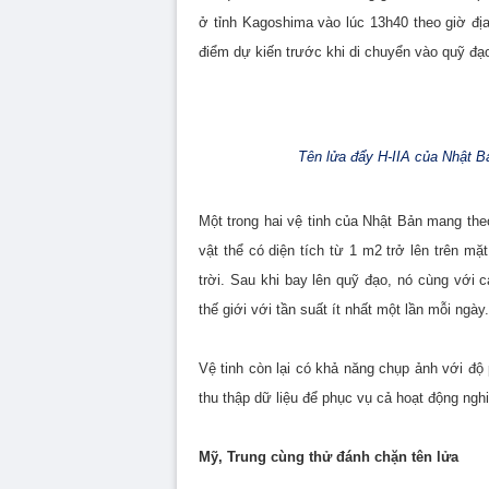
ở tỉnh Kagoshima vào lúc 13h40 theo giờ địa
điểm dự kiến trước khi di chuyển vào quỹ đạ
Tên lửa đẩy H-IIA của Nhật Bả
Một trong hai vệ tinh của Nhật Bản mang the
vật thể có diện tích từ 1 m2 trở lên trên m
trời. Sau khi bay lên quỹ đạo, nó cùng với 
thế giới với tần suất ít nhất một lần mỗi ngày.
Vệ tinh còn lại có khả năng chụp ảnh với độ
thu thập dữ liệu để phục vụ cả hoạt động ngh
Mỹ, Trung cùng thử đánh chặn tên lửa