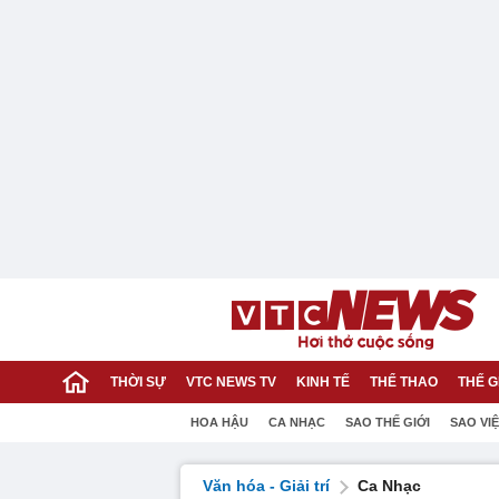
THỜI SỰ
VTC NEWS TV
KINH TẾ
THỂ THAO
THẾ G
HOA HẬU
CA NHẠC
SAO THẾ GIỚI
SAO VI
Văn hóa - Giải trí
Ca Nhạc