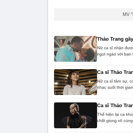
MV “
Thảo Trang gây
Nữ ca sĩ nhận được
ngọt ngào với bạn t
Ca sĩ Thảo Tra
Nữ ca sĩ tâm sự, c
nhạc suốt thời gia
Ca sĩ Thảo Tran
Thể hiện lại ca kh
chất giọng vô cùng 