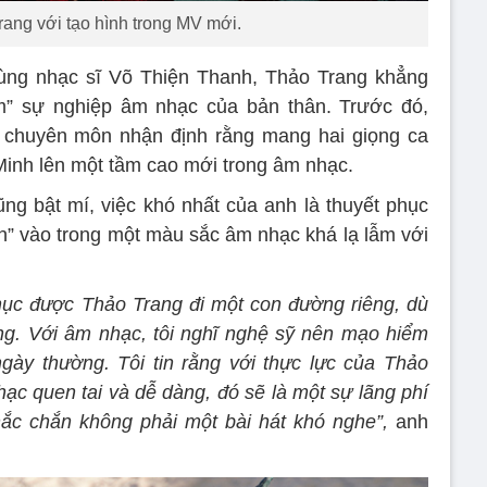
rang với tạo hình trong MV mới.
ng nhạc sĩ Võ Thiện Thanh, Thảo Trang khẳng
m” sự nghiệp âm nhạc của bản thân. Trước đó,
i chuyên môn nhận định rằng mang hai giọng ca
inh lên một tầm cao mới trong âm nhạc.
g bật mí, việc khó nhất của anh là thuyết phục
” vào trong một màu sắc âm nhạc khá lạ lẫm với
phục được Thảo Trang đi một con đường riêng, dù
ng. Với âm nhạc, tôi nghĩ nghệ sỹ nên mạo hiểm
gày thường. Tôi tin rằng với thực lực của Thảo
ạc quen tai và dễ dàng, đó sẽ là một sự lãng phí
ắc chắn không phải một bài hát khó nghe”,
anh