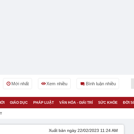
Mới nhất
Xem nhiều
Bình luận nhiều
IỚI
GIÁO DỤC
PHÁP LUẬT
VĂN HÓA - GIẢI TRÍ
SỨC KHỎE
ĐỜI S
ỆT
Xuất bản ngày 22/02/2023 11:24 AM