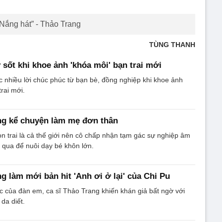
Nắng hát” - Thảo Trang
TÙNG THANH
 sốt khi khoe ảnh 'khóa môi' bạn trai mới
 nhiều lời chúc phúc từ bạn bè, đồng nghiệp khi khoe ảnh
rai mới.
ng kể chuyện làm mẹ đơn thân
on trai là cả thế giới nên cô chấp nhận tạm gác sự nghiệp âm
n qua để nuôi dạy bé khôn lớn.
g làm mới bản hit 'Anh ơi ở lại' của Chi Pu
úc của đàn em, ca sĩ Thảo Trang khiến khán giả bất ngờ với
da diết.