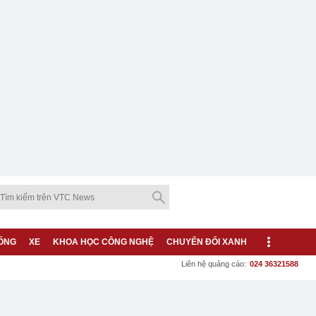
ỐNG
XE
KHOA HỌC CÔNG NGHỆ
CHUYỂN ĐỔI XANH
Liên hệ quảng cáo:
024 36321588