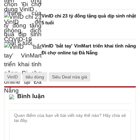
VinID chi 23 tỷ đồng tặng quà dịp sinh nhật
5 tuổi
VinID 'bắt tay' VinMart triển khai tính năng
Đi chợ online tại Đà Nẵng
VinID
tiêu dùng
Siêu Deal nửa giá
Bình luận