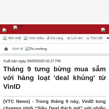
Mới nhất
Xem nhiều
💰 Giá vàng
📅 Lịch âm
☀️ Thời tiết

Kinh tế
Thị trường
Xuất bản ngày 04/09/2020 02:27 PM
Tháng 9 tưng bừng mua sắm
với hàng loạt 'deal khủng' từ
VinID
(VTC News) -
Trong tháng 9 này, VinID tung
chương trình “Siêu Deal thích mê” với nhiều