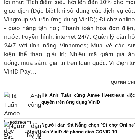
lợi như: Tích điểm siêu hời lên đến 10% cho mọi
giao dịch (Đặc biệt khi sử dụng các dịch vụ của
Vingroup và trên ứng dụng VinID); Đi chợ online
- giao hàng tận nơi; Thanh toán hóa đơn điện,
nước, truyền hình, internet 24/7; Quản lý căn hộ
24/7 với tính năng Vinhomes; Mua vé các sự
kiện thể thao, giải trí; Nhiều mã giảm giá ăn
uống, mua sắm, giải trí trên toàn quốc; Ví điện tử
VinID Pay…
QUỲNH CHI
Hà Anh Tuấn cùng Amee livestream độc
quyền trên ứng dụng VinID
Người dân Đà Nẵng chọn 'Đi chợ Online'
của VinID để phòng dịch COVID-19