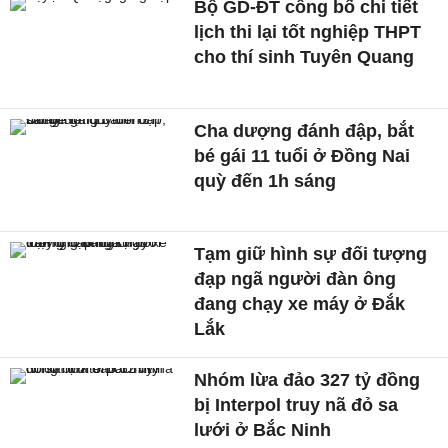
Bộ GD-ĐT công bố chi tiết
lịch thi lại tốt nghiệp THPT
cho thí sinh Tuyên Quang
Cha dượng đánh đập, bắt
bé gái 11 tuổi ở Đồng Nai
quỳ đến 1h sáng
Tạm giữ hình sự đối tượng
đạp ngã người đàn ông
đang chạy xe máy ở Đắk
Lắk
Nhóm lừa đảo 327 tỷ đồng
bị Interpol truy nã đỏ sa
lưới ở Bắc Ninh