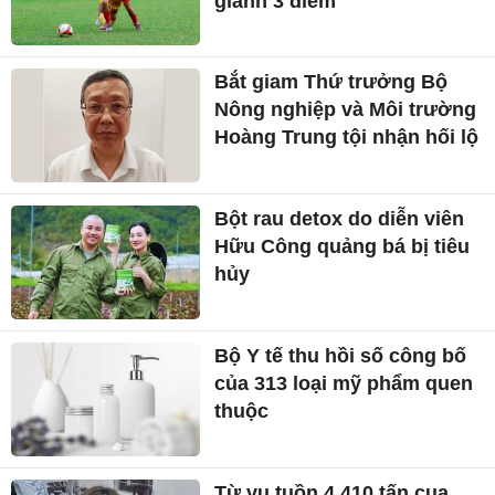
giành 3 điểm
Bắt giam Thứ trưởng Bộ
Nông nghiệp và Môi trường
Hoàng Trung tội nhận hối lộ
Bột rau detox do diễn viên
Hữu Công quảng bá bị tiêu
hủy
Bộ Y tế thu hồi số công bố
của 313 loại mỹ phẩm quen
thuộc
Từ vụ tuồn 4.410 tấn cua,