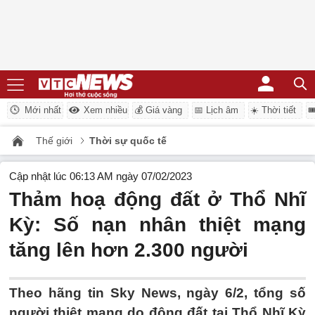
Mới nhất
Xem nhiều
💰 Giá vàng
📅 Lịch âm
☀️ Thời tiết

Thế giới
Thời sự quốc tế
Cập nhật lúc 06:13 AM ngày 07/02/2023
Thảm hoạ động đất ở Thổ Nhĩ
Kỳ: Số nạn nhân thiệt mạng
tăng lên hơn 2.300 người
Theo hãng tin Sky News, ngày 6/2, tổng số
người thiệt mạng do động đất tại Thổ Nhĩ Kỳ