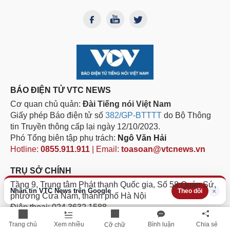
BÁO ĐIỆN TỬ VTC NEWS
Cơ quan chủ quản:
Đài Tiếng nói Việt Nam
Giấy phép Báo điện tử số
382/GP-BTTTT
do Bộ Thông
tin Truyền thông cấp lại ngày 12/10/2023.
Phó Tổng biên tập phụ trách:
Ngô Văn Hải
Hotline:
0855.911.911
| Email:
toasoan@vtcnews.vn
TRỤ SỞ CHÍNH
Tầng 9, Trung tâm Phát thanh Quốc gia, Số 58 Quán Sứ,
Nhận tin VTC News trên Google
×
Theo dõi
phường Cửa Nam, thành phố Hà Nội
Điện thoại: 024.3632 1588
Fax: 024.3632 1582
Trang chủ
Xem nhiều
Bình luận
Chia sẻ
Cỡ chữ