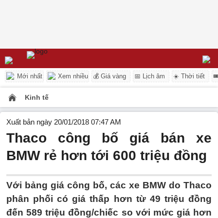
Mới nhất
Xem nhiều
💰 Giá vàng
📅 Lịch âm
☀️ Thời tiết

Kinh tế
Xuất bản ngày 20/01/2018 07:47 AM
Thaco công bố giá bán xe
BMW rẻ hơn tới 600 triệu đồng
Với bảng giá công bố, các xe BMW do Thaco
phân phối có giá thấp hơn từ 49 triệu đồng
đến 589 triệu đồng/chiếc so với mức giá hơn