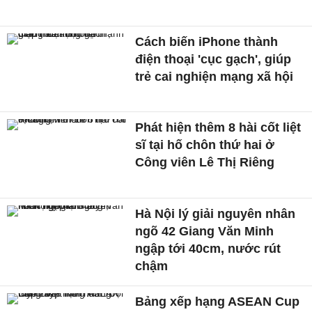
Cách biến iPhone thành
điện thoại 'cục gạch', giúp
trẻ cai nghiện mạng xã hội
Phát hiện thêm 8 hài cốt liệt
sĩ tại hố chôn thứ hai ở
Công viên Lê Thị Riêng
Hà Nội lý giải nguyên nhân
ngõ 42 Giang Văn Minh
ngập tới 40cm, nước rút
chậm
Bảng xếp hạng ASEAN Cup