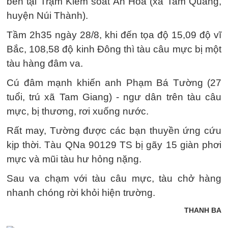
bến tại Trạm Kiểm soát An Hòa (xã Tam Quang,
huyện Núi Thành).
Tầm 2h35 ngày 28/8, khi đến tọa độ 15,09 độ vĩ
Bắc, 108,58 độ kinh Đông thì tàu câu mực bị một
tàu hàng đâm va.
Cú đâm mạnh khiến anh Phạm Bá Tường (27
tuổi, trú xã Tam Giang) - ngư dân trên tàu câu
mực, bị thương, rơi xuống nước.
Rất may, Tường được các bạn thuyền ứng cứu
kịp thời. Tàu QNa 90129 TS bị gãy 15 giàn phơi
mực và mũi tàu hư hỏng nặng.
Sau va chạm với tàu câu mực, tàu chở hàng
nhanh chóng rời khỏi hiện trường.
THANH BA