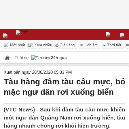
Mới nhất
Xem nhiều
💰 Giá vàng
📅 Lịch âm
☀️ Thời tiết

Thời sự
Tin tức 24h qua
Xuất bản ngày 28/08/2020 05:33 PM
Tàu hàng đâm tàu câu mực, bỏ
mặc ngư dân rơi xuống biển
(VTC News) -
Sau khi đâm tàu câu mực khiến
một ngư dân Quảng Nam rơi xuống biển, tàu
hàng nhanh chóng rời khỏi hiện trường.