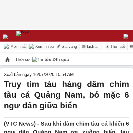
Mới nhất
Xem nhiều
💰 Giá vàng
📅 Lịch âm
☀️ Thời tiết

Thời sự
Tin tức 24h qua
Xuất bản ngày 16/07/2020 10:54 AM
Truy tìm tàu hàng đâm chìm
tàu cá Quảng Nam, bỏ mặc 6
ngư dân giữa biển
(VTC News) -
Sau khi đâm chìm tàu cá khiến 6
ngư dân Quảng Nam rơi xuống biển, tàu