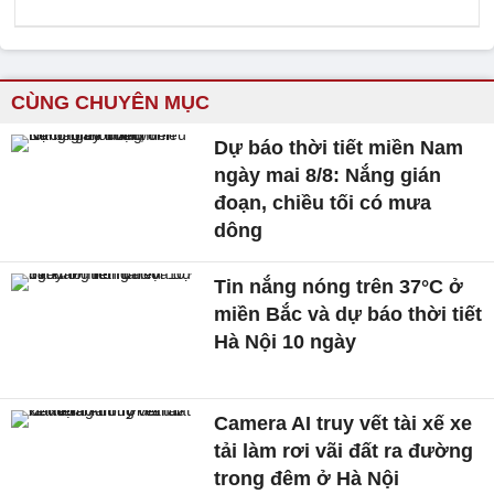
CÙNG CHUYÊN MỤC
Dự báo thời tiết miền Nam
ngày mai 8/8: Nắng gián
đoạn, chiều tối có mưa
dông
Tin nắng nóng trên 37°C ở
miền Bắc và dự báo thời tiết
Hà Nội 10 ngày
Camera AI truy vết tài xế xe
tải làm rơi vãi đất ra đường
trong đêm ở Hà Nội