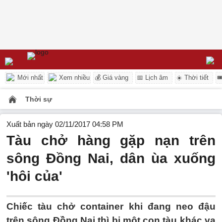
Mới nhất
Xem nhiều
💰 Giá vàng
📅 Lịch âm
☀️ Thời tiết

Thời sự
Xuất bản ngày 02/11/2017 04:58 PM
Tàu chở hàng gặp nạn trên
sông Đồng Nai, dân ùa xuống
'hôi của'
Chiếc tàu chở container khi đang neo đậu
trên sông Đồng Nai thì bị một con tàu khác va