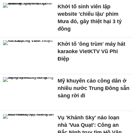
Khởi tố sinh viên lập
website 'chiếu lậu' phim
Mưa đỏ, gây thiệt hại 3 tỷ
đồng
Khởi tố 'ông trùm' máy hát
karaoke VietKTV Vũ Phi
Điệp
Mỹ khuyến cáo công dân ở
nhiều nước Trung Đông sẵn
sàng rời đi
Vụ 'Khánh Sky' náo loạn
nhà 'Vua Quạt': Công an
Bắc Ninh truy tìm Hồ Văn