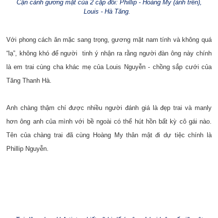
Cận cảnh gương mặt của 2 cặp đôi: Phillip - Hoàng My (ảnh trên),
Louis - Hà Tăng.
Với phong cách ăn mặc sang trọng, gương mặt nam tính và không quá
“lạ”, không khó để người tinh ý nhận ra rằng người đàn ông này chính
là em trai cùng cha khác mẹ của Louis Nguyễn - chồng sắp cưới của
Tăng Thanh Hà.
Anh chàng thậm chí được nhiều người đánh giá là đẹp trai và manly
hơn ông anh của mình với bề ngoài có thể hút hồn bất kỳ cô gái nào.
Tên của chàng trai đã cùng Hoàng My thân mật đi dự tiệc chính là
Phillip Nguyễn.