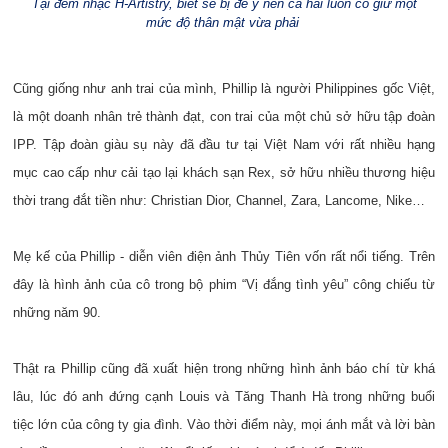
Tại đêm nhạc H-Artistry, biết sẽ bị để ý nên cả hai luôn cố giữ một
mức độ thân mật vừa phải
Cũng giống như anh trai của mình, Phillip là người Philippines gốc Việt,
là một doanh nhân trẻ thành đạt, con trai của một chủ sở hữu tập đoàn
IPP. Tập đoàn giàu sụ này đã đầu tư tại Việt Nam với rất nhiều hạng
mục cao cấp như cải tạo lại khách sạn Rex, sở hữu nhiều thương hiệu
thời trang đắt tiền như: Christian Dior, Channel, Zara, Lancome, Nike…
Mẹ kế của Phillip - diễn viên điện ảnh Thủy Tiên vốn rất nổi tiếng. Trên
đây là hình ảnh của cô trong bộ phim “Vị đắng tình yêu” công chiếu từ
những năm 90.
Thật ra Phillip cũng đã xuất hiện trong những hình ảnh báo chí từ khá
lâu, lúc đó anh đứng cạnh Louis và Tăng Thanh Hà trong những buổi
tiệc lớn của công ty gia đình. Vào thời điểm này, mọi ánh mắt và lời bàn