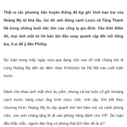
Thật ra các phương tiện truyền thông đã kịp ghi hình bạn trai của
Hoàng My từ khá lâu, lúc đó anh đứng cạnh Louis và Tăng Thanh
Hà trong những buổi tiệc lớn của công ty gia đình. Vào thời điểm
đó, mọi ánh mắt và lời bàn tán đều xoay quanh cặp đôi nổi tiếng
kia, ít ai để ý đến Phillip.
Dư luận trong mấy ngày vừa qua đang xôn xao về một chàng trai đi
cùng Hoàng My đến dự đêm nhạc H-Artistry tại Hà Nội vào cuối tuần
trước.
Dành cho nhau ánh mắt nhìn âu yếm, nhưng cả hai luôn cố giữ khoảng
cách trước hàng chục ống kính chực chờ, rình rập. Khi kết thúc
chương trình, Hoàng My bị vây quanh bởi fan hâm mộ và cánh phóng
viên, còn anh chàng lặng lẽ đi vào phòng riêng dành cho VIP. Dư luận
đều thắc mắc, người đàn ông có phong thái lịch lãm đó là ai?