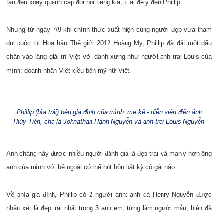
tán đều xoay quanh cặp đôi nổi tiếng kia, ít ai để ý đến Phillip.
Nhưng từ ngày 7/9 khi chính thức xuất hiện cùng người đẹp vừa tham
dự cuộc thi Hoa hậu Thế giới 2012 Hoàng My, Phillip đã đặt một dấu
chân vào làng giải trí Việt với danh xưng như người anh trai Louis của
mình: doanh nhân Việt kiều bên mỹ nữ Việt.
Phillip (bìa trái) bên gia đình của mình: mẹ kế - diễn viên điện ảnh
Thủy Tiên, cha là Johnathan Hạnh Nguyễn và anh trai Louis Nguyễn
Anh chàng này được nhiều người đánh giá là đẹp trai và manly hơn ông
anh của mình với bề ngoài có thể hút hồn bất kỳ cô gái nào.
Về phía gia đình, Phillip có 2 người anh: anh cả Henry Nguyễn được
nhận xét là đẹp trai nhất trong 3 anh em, từng làm người mẫu, hiện đã