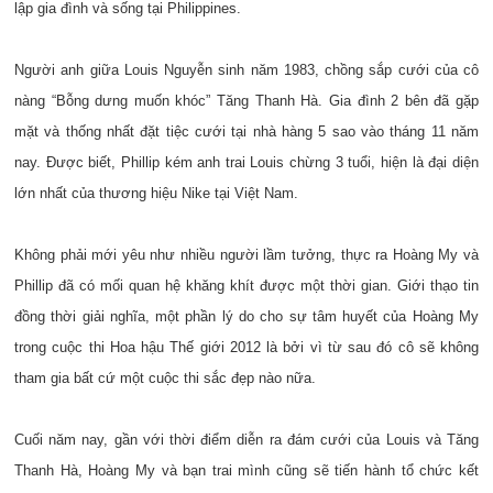
lập gia đình và sống tại Philippines.
Người anh giữa Louis Nguyễn sinh năm 1983, chồng sắp cưới của cô
nàng “Bỗng dưng muốn khóc” Tăng Thanh Hà. Gia đình 2 bên đã gặp
mặt và thống nhất đặt tiệc cưới tại nhà hàng 5 sao vào tháng 11 năm
nay. Được biết, Phillip kém anh trai Louis chừng 3 tuổi, hiện là đại diện
lớn nhất của thương hiệu Nike tại Việt Nam.
Không phải mới yêu như nhiều người lầm tưởng, thực ra Hoàng My và
Phillip đã có mối quan hệ khăng khít được một thời gian. Giới thạo tin
đồng thời giải nghĩa, một phần lý do cho sự tâm huyết của Hoàng My
trong cuộc thi Hoa hậu Thế giới 2012 là bởi vì từ sau đó cô sẽ không
tham gia bất cứ một cuộc thi sắc đẹp nào nữa.
Cuối năm nay, gần với thời điểm diễn ra đám cưới của Louis và Tăng
Thanh Hà, Hoàng My và bạn trai mình cũng sẽ tiến hành tổ chức kết