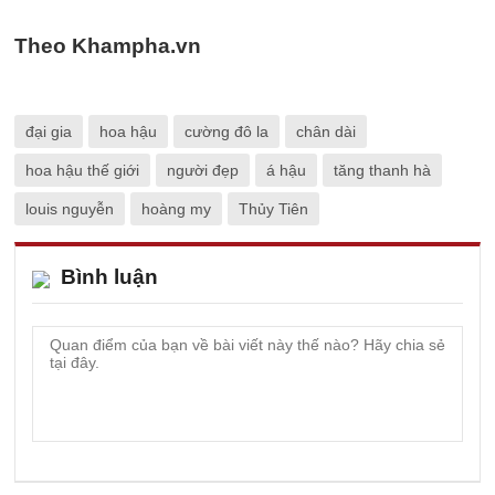
Theo Khampha.vn
đại gia
hoa hậu
cường đô la
chân dài
hoa hậu thế giới
người đẹp
á hậu
tăng thanh hà
louis nguyễn
hoàng my
Thủy Tiên
Bình luận