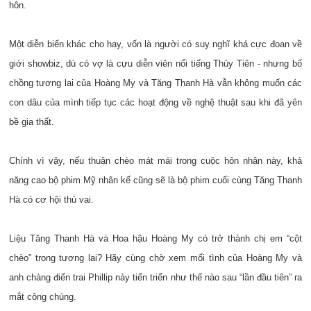
hôn.
Một diễn biến khác cho hay, vốn là người có suy nghĩ khá cực đoan về
giới showbiz, dù có vợ là cựu diễn viên nổi tiếng Thủy Tiên - nhưng bố
chồng tương lai của Hoàng My và Tăng Thanh Hà vẫn không muốn các
con dâu của mình tiếp tục các hoạt động về nghệ thuật sau khi đã yên
bề gia thất.
Chính vì vậy, nếu thuận chèo mát mái trong cuộc hôn nhân này, khả
năng cao bộ phim Mỹ nhân kế cũng sẽ là bộ phim cuối cùng Tăng Thanh
Hà có cơ hội thủ vai.
Liệu Tăng Thanh Hà và Hoa hậu Hoàng My có trở thành chị em “cột
chèo” trong tương lai? Hãy cùng chờ xem mối tình của Hoàng My và
anh chàng điển trai Phillip này tiến triển như thế nào sau “lần đầu tiên” ra
mắt công chúng.