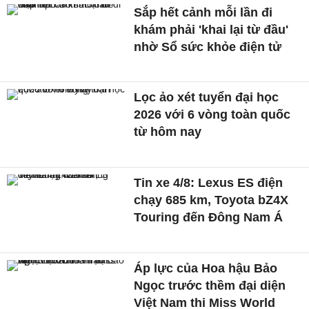
Sắp hết cảnh mỗi lần đi
khám phải 'khai lại từ đầu'
nhờ Sổ sức khỏe điện tử
Lọc ảo xét tuyển đại học
2026 với 6 vòng toàn quốc
từ hôm nay
Tin xe 4/8: Lexus ES điện
chạy 685 km, Toyota bZ4X
Touring đến Đông Nam Á
Áp lực của Hoa hậu Bảo
Ngọc trước thềm đại diện
Việt Nam thi Miss World