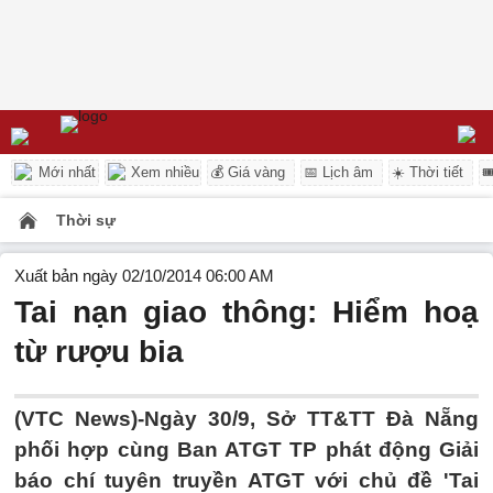
Mới nhất
Xem nhiều
💰 Giá vàng
📅 Lịch âm
☀️ Thời tiết

Thời sự
Xuất bản ngày 02/10/2014 06:00 AM
Tai nạn giao thông: Hiểm hoạ
từ rượu bia
(VTC News)-Ngày 30/9, Sở TT&TT Đà Nẵng
phối hợp cùng Ban ATGT TP phát động Giải
báo chí tuyên truyền ATGT với chủ đề 'Tai