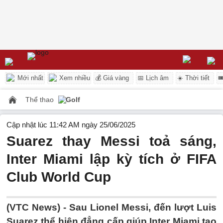
Mới nhất
Xem nhiều
💰 Giá vàng
📅 Lịch âm
☀️ Thời tiết

Thể thao
Golf
Cập nhật lúc 11:42 AM ngày 25/06/2025
Suarez thay Messi toả sáng,
Inter Miami lập kỳ tích ở FIFA
Club World Cup
(VTC News) -
Sau Lionel Messi, đến lượt Luis
Suarez thể hiện đẳng cấp giúp Inter Miami tạo