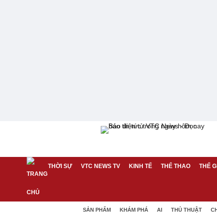
THỜI SỰ
VTC NEWS TV
KINH TẾ
THỂ THAO
THẾ G
SẢN PHẨM
KHÁM PHÁ
AI
THỦ THUẬT
C