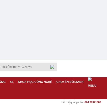
ỐNG
XE
KHOA HỌC CÔNG NGHỆ
CHUYỂN ĐỔI XANH
Liên hệ quảng cáo:
024 36321588