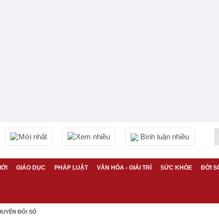
Mới nhất
Xem nhiều
Bình luận nhiều
IỚI
GIÁO DỤC
PHÁP LUẬT
VĂN HÓA - GIẢI TRÍ
SỨC KHỎE
ĐỜI S
HUYỂN ĐỔI SỐ