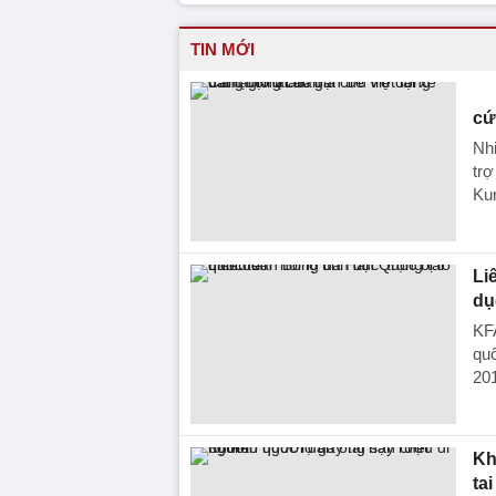
TIN MỚI
cứ
Nhi
trợ
Ku
Li
dụ
KFA
quố
201
Kh
ta