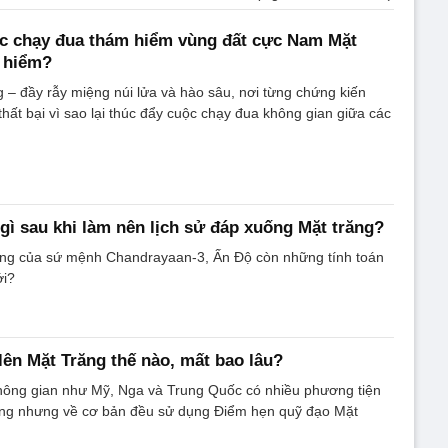
ớc chạy đua thám hiểm vùng đất cực Nam Mặt
y hiểm?
– đầy rẫy miệng núi lửa và hào sâu, nơi từng chứng kiến
hất bại vì sao lại thúc đẩy cuộc chạy đua không gian giữa các
gì sau khi làm nên lịch sử đáp xuống Mặt trăng?
ng của sứ mệnh Chandrayaan-3, Ấn Độ còn những tính toán
ới?
 lên Mặt Trăng thế nào, mất bao lâu?
ông gian như Mỹ, Nga và Trung Quốc có nhiều phương tiện
ăng nhưng về cơ bản đều sử dụng Điểm hẹn quỹ đạo Mặt