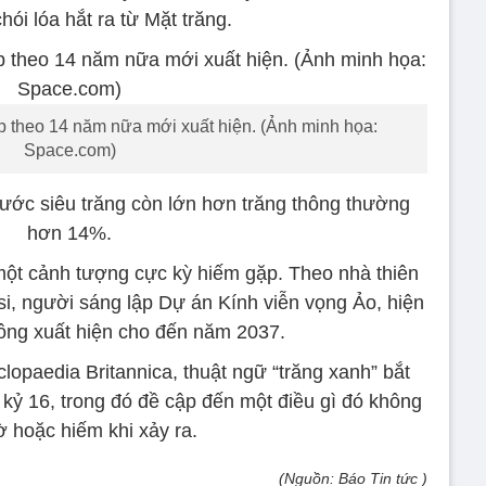
hói lóa hắt ra từ Mặt trăng.
ếp theo 14 năm nữa mới xuất hiện. (Ảnh minh họa:
Space.com)
ước siêu trăng còn lớn hơn trăng thông thường
hơn 14%.
 một cảnh tượng cực kỳ hiếm gặp. Theo nhà thiên
si, người sáng lập Dự án Kính viễn vọng Ảo, hiện
ông xuất hiện cho đến năm 2037.
opaedia Britannica, thuật ngữ “trăng xanh” bắt
kỷ 16, trong đó đề cập đến một điều gì đó không
ờ hoặc hiếm khi xảy ra.
(Nguồn: Báo Tin tức )