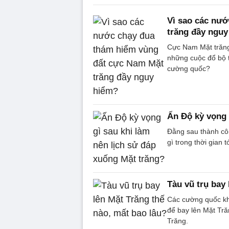
Vì sao các nư
trăng đầy ngu
Cực Nam Mặt trăng 
những cuộc đổ bộ t
cường quốc?
Ấn Độ kỳ vọng 
Đằng sau thành cô
gì trong thời gian t
Tàu vũ trụ bay
Các cường quốc kh
để bay lên Mặt Tr
Trăng.