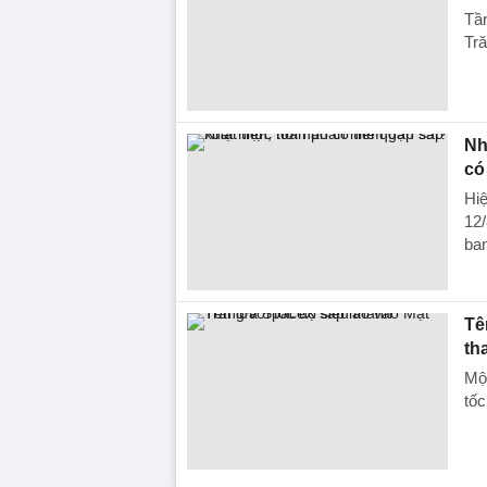
Tần
Tră
Nh
có
Hiệ
12/
ban
Tê
th
Một
tốc