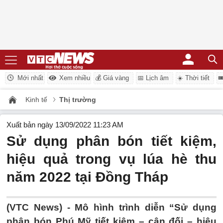
Mới nhất
Xem nhiều
💰 Giá vàng
📅 Lịch âm
☀️ Thời tiết

Kinh tế
Thị trường
Xuất bản ngày 13/09/2022 11:23 AM
Sử dụng phân bón tiết kiệm,
hiệu quả trong vụ lúa hè thu
năm 2022 tại Đồng Tháp
(VTC News) -
Mô hình trình diễn “Sử dụng
phân bón Phú Mỹ tiết kiệm – cân đối – hiệu