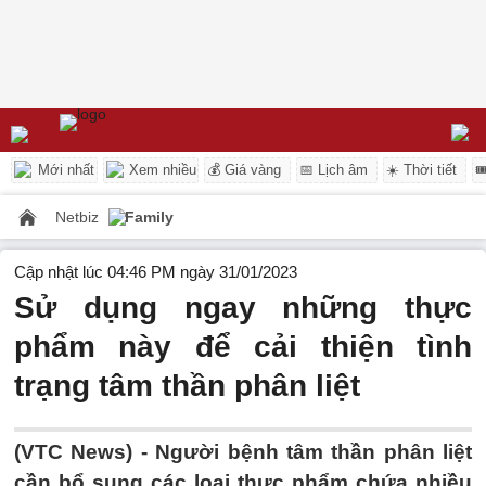
Mới nhất
Xem nhiều
💰 Giá vàng
📅 Lịch âm
☀️ Thời tiết

Netbiz
Family
Cập nhật lúc 04:46 PM ngày 31/01/2023
Sử dụng ngay những thực
phẩm này để cải thiện tình
trạng tâm thần phân liệt
(VTC News) -
Người bệnh tâm thần phân liệt
cần bổ sung các loại thực phẩm chứa nhiều